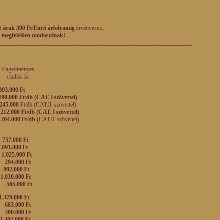
______________________________________________________
tt
árak 390 Ft/Euró árfolyamig
érvényesek,
 megfelelően módosulnak!
__________________________________________________________________
ényes
 ár
893.000 Ft
190.000 Ft/db (CAT. l szövettel)
245.000
Ft/db (CAT.ll. szövettel)
0
212.000 Ft/db (CAT. l szövettel)
0
264.000 Ft/db
(CAT.ll. szövettel)
0
757.000 Ft
2.091.000 Ft
0
1.025.000 Ft
0
294.000 Ft
0
992.000 Ft
0
1.030.000 Ft
0
565.000 Ft
.379.000 Ft
0
683.000 Ft
0
300.000 Ft
1.302.000 Ft