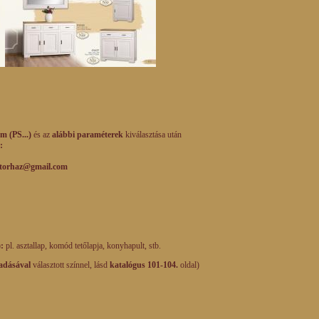
m (PS...)
és az
alábbi paraméterek
kiválasztása után
:
mail.com
):
pl. asztallap, komód tetőlapja, konyhapult, stb.
adásával
választott színnel, lásd
katalógus 101-104.
oldal)