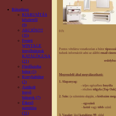
Bútortípus
KIÁRUSÍTÁS
készletről
(9)
AKCIÓS!!!!
0 Ft
(35)
Festett
WINTAGE
Pontos vételárra vonatkozóan a bútor
típusszá
fenyőbútorok
tudunk információt adni az alábbi
email címen
KATALÓGUSA
erdelybutorhaz@g
(21)
Fürdőszoba
bútor (1)
Megrendelő által megválasztható:
Konyhabútor
(2)
1. Alapanyag:
-
teljes egészében
fenyőfa
Antikolt
-
részben
tölgyfa (Top Oak
fenyő
2. Szín:
(a színminta alapján, a
kódszám meg
bútorok (7)
Étkező
-
egyszínű
-
kettő
vagy
több
színű
garnitúra
(31)
3. Vasalat:
lásd
katalógus 99
. oldal