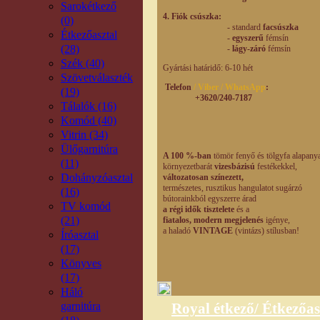
Sarokétkező
4. Fiók csúszka:
(0)
- standard
facsúszka
Étkezőasztal
-
egyszerű
fémsín
(28)
-
lágy-záró
fémsín
Szék (40)
Gyártási határidő: 6-10 hét
Szövetválaszték
Telefon
/ Viber / WhatsApp
:
(19)
+3620/240-7187
Tálalók (16)
Komód (40)
Vitrin (34)
Ülőgarnitúra
A 100 %-ban
tömör fenyő és tölgyfa alapany
(11)
környezetbarát
vizesbázisú
festékekkel,
Dohányzóasztal
változatosan színezett,
természetes,
rusztikus hangulatot
sugárzó
(16)
bútorainkból egyszerre árad
TV komód
a régi idők tisztelete
és a
(21)
fiatalos, modern
megjelenés
igénye,
a haladó
VINTAGE
(vintázs) stílusban!
Íróasztal
(17)
Könyves
(17)
Háló
garnitúra
Royal étkező/ Étkezőas