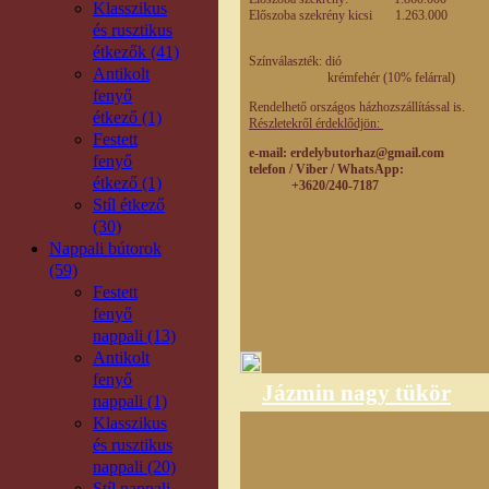
Klasszikus
Előszoba szekrény kicsi 1.263.0
és rusztikus
étkezők (41)
Színválaszték: dió
Antikolt
krémfehér (10% felárral)
fenyő
Rendelhető országos házhozszállítással is.
étkező (1)
Részletekről érdeklődjön:
Festett
e-mail
: erdelybutorhaz@gmail.com
fenyő
telefon / Viber / WhatsApp:
étkező (1)
+3620/240-7187
Stíl étkező
(30)
Nappali bútorok
(59)
Festett
fenyő
nappali (13)
Antikolt
fenyő
Jázmin nagy tükör
nappali (1)
Klasszikus
és rusztikus
nappali (20)
Stíl nappali