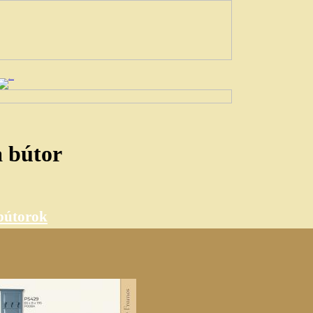
a bútor
 bútorok