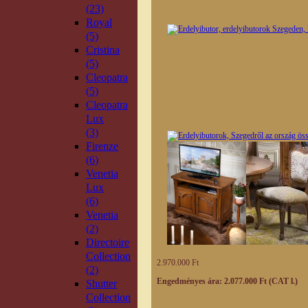
(23)
Royal
(5)
Cristina
(5)
Cleopatra
(5)
Cleopatra
Lux
(3)
Firenze
(6)
Venetia
Lux
(6)
Venetia
(2)
Directoire
Collection
2.970.000 Ft
(2)
Engedményes ára: 2.077.000 Ft (CAT l.)
Shutter
Collection