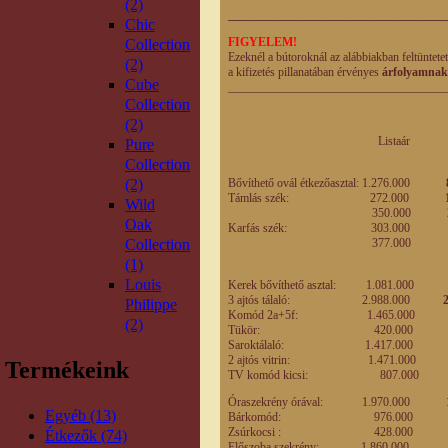
(2)
____________________________________
Chic
FIGYELEM!
Collection
Ezeknél a bútoroknál az alábbiakban feltüntete
(2)
a kifizetés pillanatában érvényes
árfolyamnak
Cube
____________________________________
Collection
(2)
Listaár Engedm
Pure
eladási
Collection
(2)
Bővíthető ovál étkezőasztal: 1.276.000
Támlás szék: 272.000
Wild
350.000
Oak
Karfás szék: 303.00
Collection
377.00
(1)
Louis
Kerek bővíthető asztal: 1.081.00
3 ajtós tálaló: 2.988.000
Philippe
Komód 2a+5f: 1.465.00
(2)
Tükör: 420.00
Saroktálaló: 1.417.00
2 ajtós vitrin: 1.471.00
Termékeink
TV komód kicsi: 807.00
Óraszekrény órával: 1.970.000
1
Egyéb (13)
Bárkomód: 976.00
Zsúrkocsi : 428.00
Étkezők (74)
Előszoba szekrény: 1.860.000