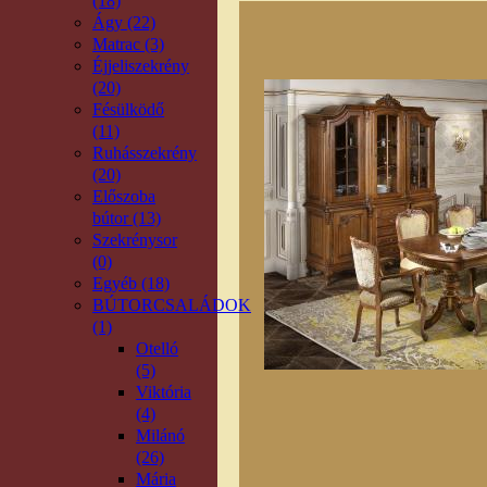
(18)
Ágy (22)
Matrac (3)
Éjjeliszekrény
(20)
Fésülködő
(11)
Ruhásszekrény
(20)
Előszoba
bútor (13)
Szekrénysor
(0)
Egyéb (18)
BÚTORCSALÁDOK
(1)
Otelló
(5)
Viktória
(4)
Milánó
(26)
Mária