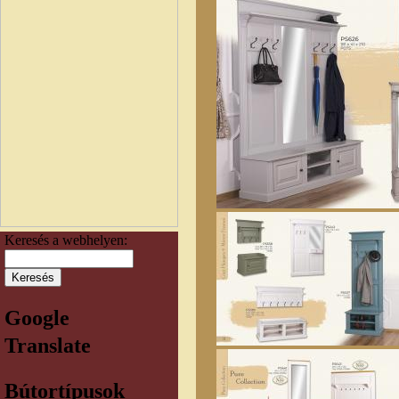
Keresés a webhelyen:
Google
Translate
Bútortípusok