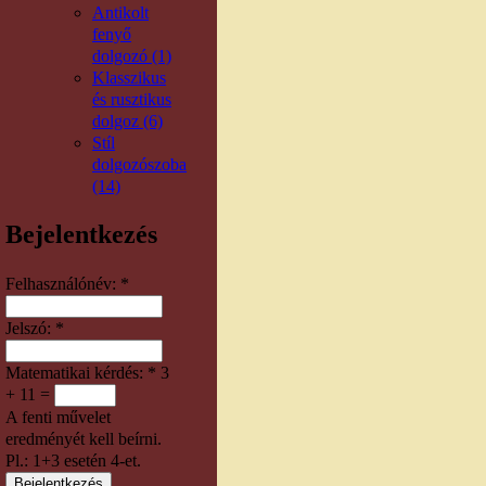
Antikolt
fenyő
dolgozó (1)
Klasszikus
és rusztikus
dolgoz (6)
Stíl
dolgozószoba
(14)
Bejelentkezés
Felhasználónév:
*
Jelszó:
*
Matematikai kérdés:
*
3
+ 11 =
A fenti művelet
eredményét kell beírni.
Pl.: 1+3 esetén 4-et.