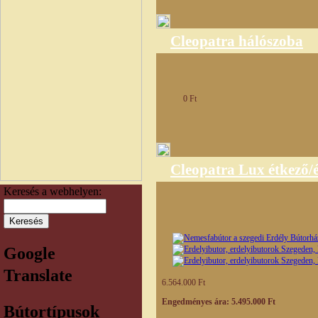
Cleopatra hálószoba
0 Ft
Cleopatra Lux étkező/é
Keresés a webhelyen:
Google
Translate
6.564.000 Ft
Engedményes ára: 5.495.000 Ft
Bútortípusok