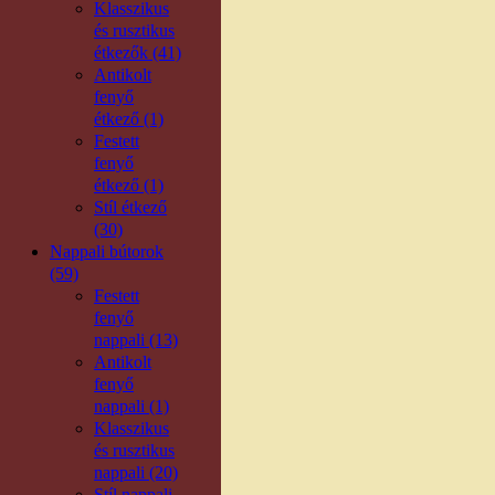
Klasszikus
és rusztikus
étkezők (41)
Antikolt
fenyő
étkező (1)
Festett
fenyő
étkező (1)
Stíl étkező
(30)
Nappali bútorok
(59)
Festett
fenyő
nappali (13)
Antikolt
fenyő
nappali (1)
Klasszikus
és rusztikus
nappali (20)
Stíl nappali