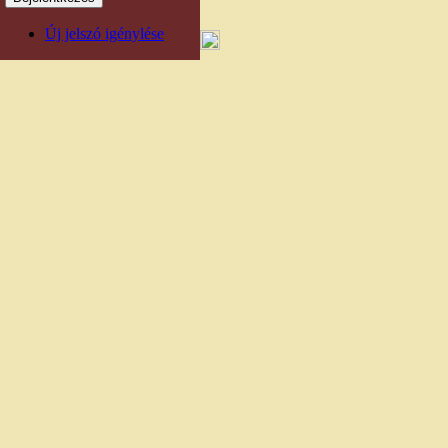
Új jelszó igénylése