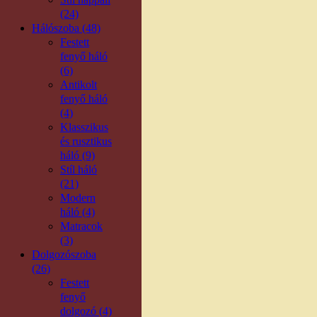
(24)
Hálószoba (48)
Festett
fenyő háló
(6)
Antikolt
fenyő háló
(4)
Klasszikus
és rusztikus
háló (9)
Stíl háló
(21)
Modern
háló (4)
Matracok
(3)
Dolgozószoba
(26)
Festett
fenyő
dolgozó (4)