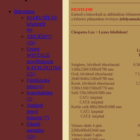
____________________________________
FIGYELEM!
Bútortípus
Ezeknél a bútoroknál az alábbiakban feltüntete
KIÁRUSÍTÁS
a kifizetés pillanatában érvényes
árfolyamnak
készletről
____________________________________
(9)
Cleopatra Lux = Luxus felsőfokon!
AKCIÓS!!!!
(35)
Festett
Listaár Eng
WINTAGE
Ft/db eladási
fenyőbútorok
Szögletes, bővíthető étkezőaszta
KATALÓGUSA
1160x2300/3300xH790 mm
(21)
Ovál, bővíthető étkezőaszta
2640/3640x1160xH790 mm
Fürdőszoba
Kerek, bővíthető étkezőaszta
bútor (1)
1160x1160/1560xH770 mm
Konyhabútor
Szék 550x590xH1080 mm
CAT.l. kárpittal
(2)
CAT.ll. kárpittal
Antikolt
Karfás szék 680x500xH1080 mm
fenyő
CAT.l. kárpittal
CAT.ll. kárpitta
bútorok (7)
Étkező
Vitrines tálaló 4 ajtós
garnitúra
2260x600xH2440 mm
Vitrines tálaló 5 ajtós
(31)
2480x550xH2360 mm