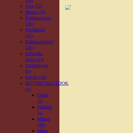
(18)
Ágy (22)
Matrac (3)
Éjjeliszekrény
(20)
Fésülködő
(11)
Ruhásszekrény
(20)
Előszoba
bútor (13)
Szekrénysor
(0)
Egyéb (18)
BÚTORCSALÁDOK
(1)
Otelló
(5)
Viktória
(4)
Milánó
(26)
Mária