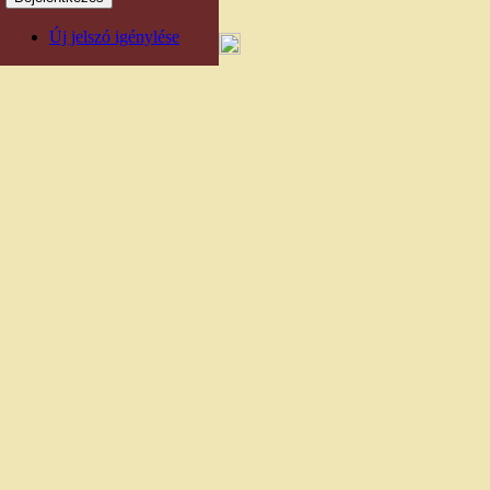
Új jelszó igénylése