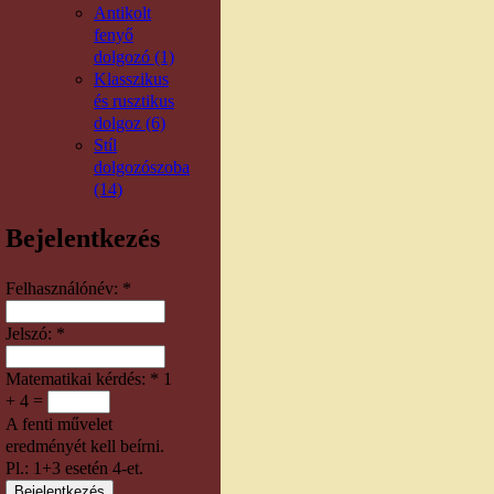
Antikolt
fenyő
dolgozó (1)
Klasszikus
és rusztikus
dolgoz (6)
Stíl
dolgozószoba
(14)
Bejelentkezés
Felhasználónév:
*
Jelszó:
*
Matematikai kérdés:
*
1
+ 4 =
A fenti művelet
eredményét kell beírni.
Pl.: 1+3 esetén 4-et.