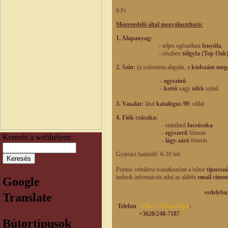
0 Ft
Megrendelő által megválasztható:
1. Alapanyag:
-
teljes egészében
fenyőfa
-
részben
tölgyfa (Top Oak
2. Szín:
(a színminta alapján, a
kódszám meg
-
egyszínű
-
kettő
vagy
több
színű
3. Vasalat:
lásd
katalógus 99
. oldal
4. Fiók csúszka:
- standard
facsúszka
-
egyszerű
fémsín
Keresés a webhelyen:
-
lágy-záró
fémsín
Gyártási határidő: 6-10 hét
Pontos vételárra vonatkozóan a bútor
típusszá
tudunk információt adni az alábbi
email címen
Google
erdelybutorhaz@g
Translate
Telefon
/ Viber / WhatsApp
:
+3620/240-7187
Bútortípusok