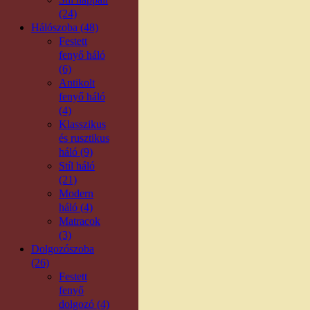
(24)
Hálószoba (48)
Festett
fenyő háló
(6)
Antikolt
fenyő háló
(4)
Klasszikus
és rusztikus
háló (9)
Stíl háló
(21)
Modern
háló (4)
Matracok
(3)
Dolgozószoba
(26)
Festett
fenyő
dolgozó (4)