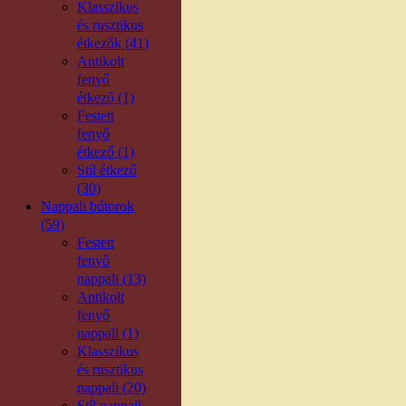
Klasszikus
és rusztikus
étkezők (41)
Antikolt
fenyő
étkező (1)
Festett
fenyő
étkező (1)
Stíl étkező
(30)
Nappali bútorok
(59)
Festett
fenyő
nappali (13)
Antikolt
fenyő
nappali (1)
Klasszikus
és rusztikus
nappali (20)
Stíl nappali