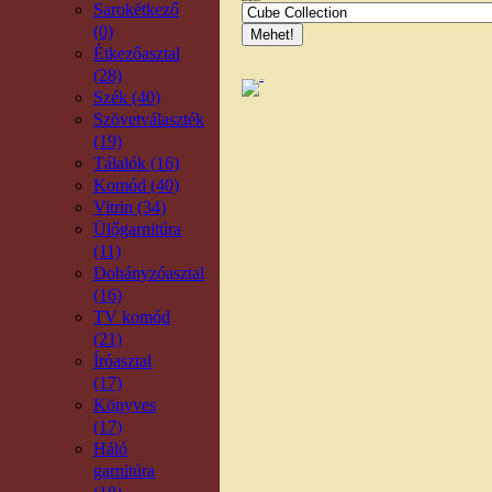
Sarokétkező
Bútortípus kereső
(0)
Étkezőasztal
(28)
Szék (40)
Szövetválaszték
(19)
Tálalók (16)
Komód (40)
Vitrin (34)
Ülőgarnitúra
(11)
Dohányzóasztal
(16)
TV komód
(21)
Íróasztal
(17)
Könyves
(17)
Háló
garnitúra