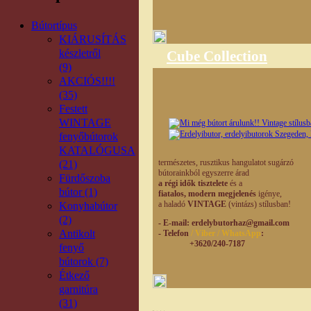
Bútortípus
KIÁRUSÍTÁS
készletről
Cube Collection
(9)
AKCIÓS!!!!
(35)
Festett
WINTAGE
fenyőbútorok
KATALÓGUSA
természetes,
rusztikus hangulatot
sugárzó
(21)
bútorainkból egyszerre árad
Fürdőszoba
a régi idők tisztelete
és a
bútor (1)
fiatalos, modern
megjelenés
igénye,
a haladó
VINTAGE
(vintázs) stílusban!
Konyhabútor
(2)
- E-mail
: erdelybutorhaz@gmail.com
Antikolt
- Telefon
/ Viber / WhatsApp
:
+3620/240-7187
fenyő
bútorok (7)
Étkező
garnitúra
(31)