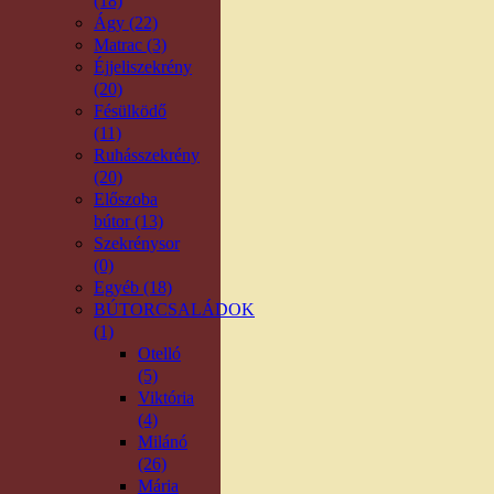
(18)
Ágy (22)
Matrac (3)
Éjjeliszekrény
(20)
Fésülködő
(11)
Ruhásszekrény
(20)
Előszoba
bútor (13)
Szekrénysor
(0)
Egyéb (18)
BÚTORCSALÁDOK
(1)
Otelló
(5)
Viktória
(4)
Milánó
(26)
Mária