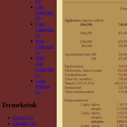
(2)
____________________________________
Chic
Listaár Eng
Collection
eladás
(2)
Ágykeret
ek (ágyrács nélkül)
Cube
160x200: 7
+ágyrács 1
Collection
180x200: 85
(2)
+ágyrács 1
Pure
120x200: 65
90x200: 54
Collection
(2)
Ágyneműtartó láda 18
Wild
160: 472
Oak
Éjjeliszekrény: 
Collection
Fehérneműs, fiókos kom
(1)
Fésülködőasztal: 
Tükör fés. asztalho
Louis
Taburet,CAT.l./CAT.ll. 
Philippe
Sminkasztal: 
(2)
Tükör sminkasztalho
Ruhásszekrények
Termékeink
2 ajtós, tükrös 1
teleajtós 1.
3 ajtós, tükrös: 1
Egyéb (13)
teleajtós: 1.5
tolóajtós: 2.032
.
Étkezők (74)
4 ajtós, tükrös: 1