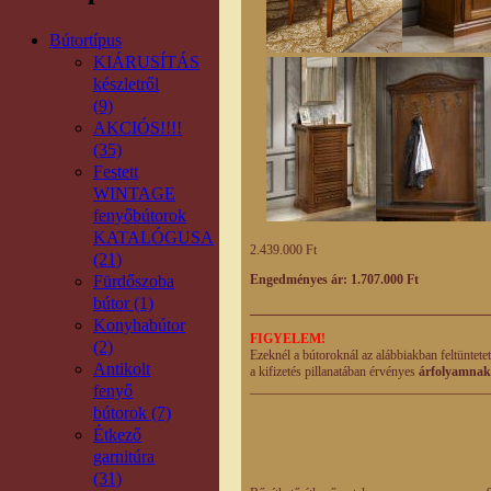
Bútortípus
KIÁRUSÍTÁS
készletről
(9)
AKCIÓS!!!!
(35)
Festett
WINTAGE
fenyőbútorok
KATALÓGUSA
2.439.000 Ft
(21)
Fürdőszoba
Engedményes ár: 1.707.000 Ft
bútor (1)
____________________________________
Konyhabútor
FIGYELEM!
(2)
Ezeknél a bútoroknál az alábbiakban feltüntete
Antikolt
a kifizetés pillanatában érvényes
árfolyamnak
____________________________________
fenyő
bútorok (7)
Étkező
Listaár En
garnitúra
eladá
(31)