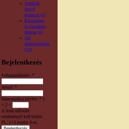
Antikolt
fenyő
dolgozó (1)
Klasszikus
és rusztikus
dolgoz (6)
Stíl
dolgozószoba
(14)
Bejelentkezés
Felhasználónév:
*
Jelszó:
*
Matematikai kérdés:
*
1
+ 2 =
A fenti művelet
eredményét kell beírni.
Pl.: 1+3 esetén 4-et.