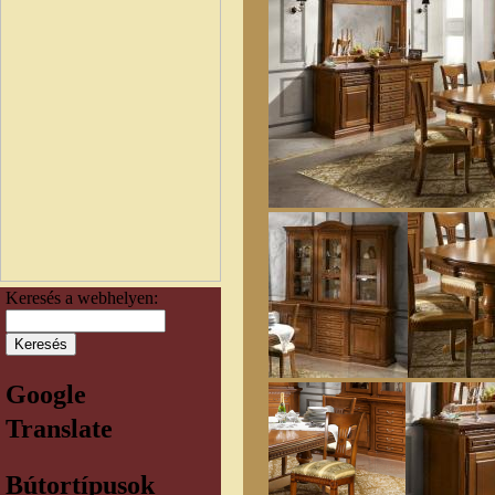
Keresés a webhelyen:
Google
Translate
Bútortípusok