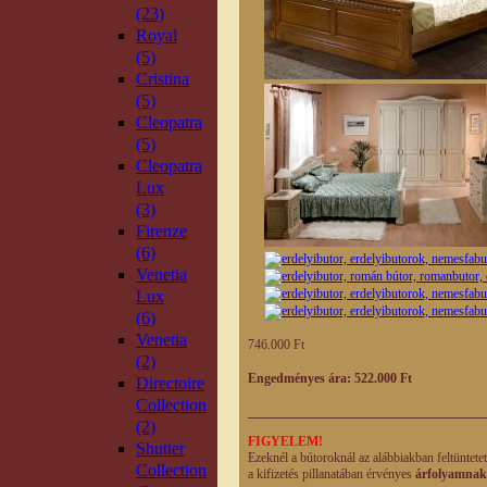
(23)
Royal
(5)
Cristina
(5)
Cleopatra
(5)
Cleopatra
Lux
(3)
Firenze
(6)
Venetia
Lux
(6)
Venetia
746.000 Ft
(2)
Engedményes ára: 522.000 Ft
Directoire
Collection
____________________________________
(2)
FIGYELEM!
Shutter
Ezeknél a bútoroknál az alábbiakban feltüntete
Collection
a kifizetés pillanatában érvényes
árfolyamnak