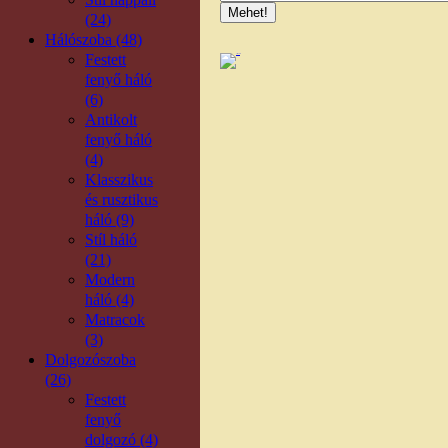
(24)
Hálószoba (48)
Festett
fenyő háló
(6)
Antikolt
fenyő háló
(4)
Klasszikus
és rusztikus
háló (9)
Stíl háló
(21)
Modern
háló (4)
Matracok
(3)
Dolgozószoba
(26)
Festett
fenyő
dolgozó (4)