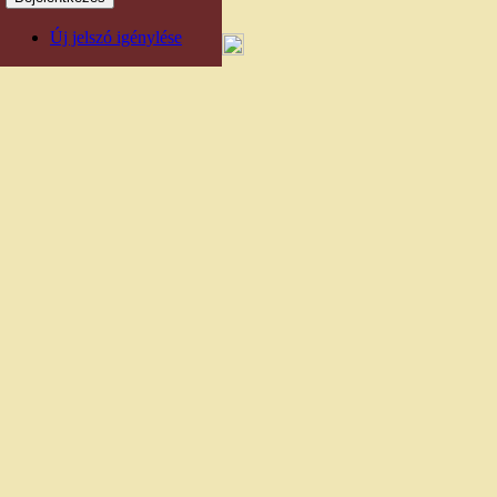
Új jelszó igénylése