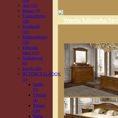
(18)
Ágy (22)
Matrac (3)
Éjjeliszekrény
Venetia hálószoba/Ágy
(20)
Fésülködő
(11)
Ruhásszekrény
(20)
Előszoba
bútor (13)
Szekrénysor
(0)
Egyéb (18)
BÚTORCSALÁDOK
(1)
Otelló
(5)
Viktória
(4)
Milánó
(26)
Mária