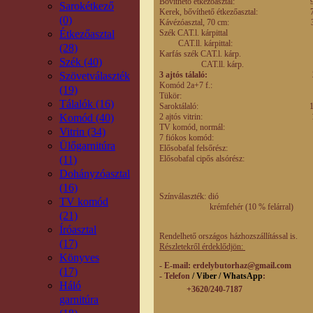
Bővíthető étkezőasztal: 
Sarokétkező
Kerek, bővíthető étkezőa
(0)
Kávézóasztal, 70 
Étkezőasztal
Szék CAT.l. kárpit
CAT.ll. kárpitta
(28)
Karfás szék CAT.l. k
Szék (40)
CAT.ll. kárp.
Szövetválaszték
3 ajtós tálaló: 2.43
Komód 2a+7 f.: 
(19)
Tükör: 3
Tálalók (16)
Saroktálaló: 1
Komód (40)
2 ajtós vitrin: 
TV komód, normál
Vitrin (34)
7 fiókos komód
Ülőgarnitúra
Elősobafal felsőré
(11)
Elősobafal cipős alsór
Dohányzóasztal
(16)
Színválaszték: dió
TV komód
krémfehér (10 % felárral)
(21)
Íróasztal
Rendelhető országos házhozszállítással is.
(17)
Részletekről érdeklődjön:
Könyves
- E-mail
: erdelybutorhaz@gmail.com
(17)
- Telefon
/ Viber / WhatsApp
:
Háló
+3620/240-7187
garnitúra