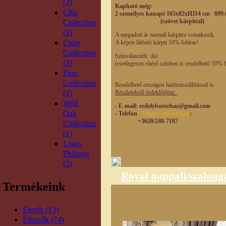
(2)
Kapható még:
Chic
2 személyes kanapé 165x82xH114 cm 699.
(szövet kárpittal)
Collection
(2)
A megadott ár normál kárpitra vonatkozik.
Cube
A képen látható kárpit 10% feláras!
Collection
Színválaszték: dió
(2)
(esetlegesen eltérő színben is rendelhető 10% f
Pure
Collection
Rendelhető országos házhozszállítással is.
(2)
Részletekről érdeklődjön:
Wild
- E-mail
: erdelybutorhaz@gmail.com
Oak
- Telefon
/ Viber / WhatsApp
:
+3620/240-7187
Collection
(1)
Louis
Philippe
(2)
Royal nappali/szalong
Termékeink
Egyéb (13)
Étkezők (74)