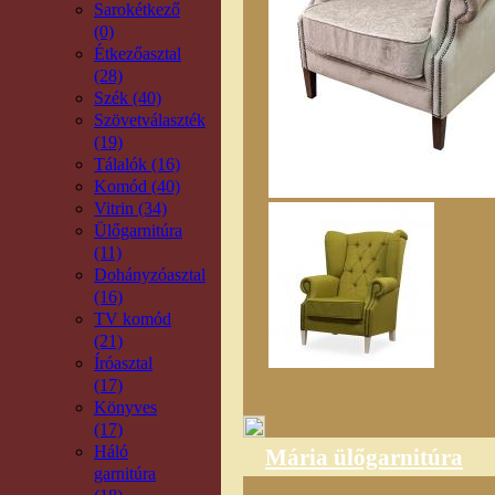
Sarokétkező
(0)
Étkezőasztal
(28)
Szék (40)
Szövetválaszték
(19)
Tálalók (16)
Komód (40)
Vitrin (34)
Ülőgarnitúra
(11)
Dohányzóasztal
(16)
TV komód
(21)
Íróasztal
(17)
Könyves
(17)
Háló
Mária ülőgarnitúra
garnitúra