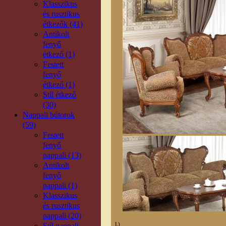
Klasszikus
és rusztikus
étkezők (41)
Antikolt
fenyő
étkező (1)
Festett
fenyő
étkező (1)
Stíl étkező
(30)
Nappali bútorok
(59)
Festett
fenyő
nappali (13)
Antikolt
fenyő
nappali (1)
Klasszikus
és rusztikus
nappali (20)
l.)
__________________________________
Stíl nappali