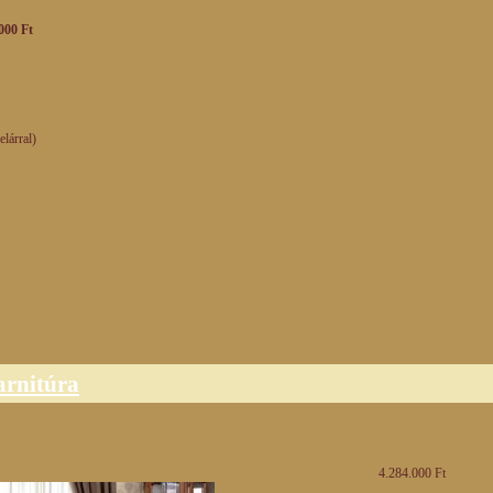
000 Ft
elárral)
arnitúra
4.284.000 Ft