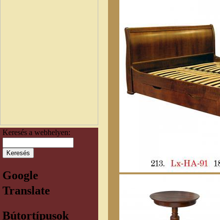
Keresés a webhelyen:
Google
Translate
Bútortípusok