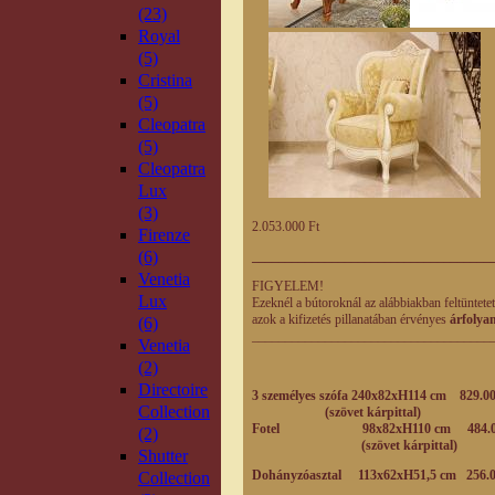
(23)
Royal
(5)
Cristina
(5)
Cleopatra
(5)
Cleopatra
Lux
(3)
2.053.000 Ft
Firenze
(6)
____________________________________
Venetia
FIGYELEM!
Lux
Ezeknél a bútoroknál az alábbiakban feltüntete
azok a kifizetés pillanatában érvényes
árfolya
(6)
____________________________________
Venetia
(2)
Directoire
3 személyes szófa 240x82xH114 cm 829.00
Collection
(szövet kárpittal)
Fotel 98x82xH110 cm 484.000
(2)
(szövet kárpittal)
Shutter
Dohányzóasztal 113x62xH51,5 cm 256.0
Collection