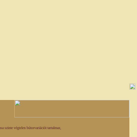
 szinte végtelen bútorvariációt tartalmaz,