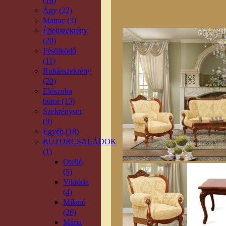
(18)
Ágy (22)
Matrac (3)
Éjjeliszekrény
(20)
Fésülködő
(11)
Ruhásszekrény
(20)
Előszoba
bútor (13)
Szekrénysor
(0)
Egyéb (18)
BÚTORCSALÁDOK
(1)
Otelló
(5)
Viktória
(4)
Milánó
(26)
Mária