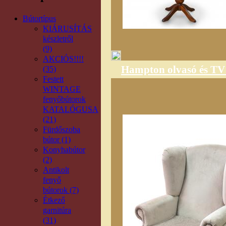
Bútortípus
KIÁRUSÍTÁS
készletről
(9)
AKCIÓS!!!!
Hampton olvasó és TV 
(35)
Festett
WINTAGE
fenyőbútorok
KATALÓGUSA
(21)
Fürdőszoba
bútor (1)
Konyhabútor
(2)
Antikolt
fenyő
bútorok (7)
Étkező
garnitúra
(31)