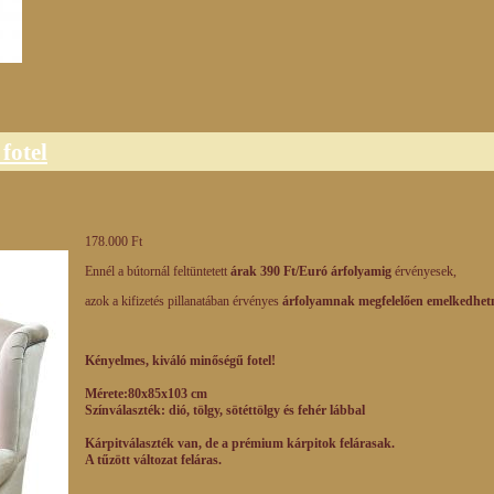
fotel
178.000 Ft
Ennél a bútornál feltüntetett
árak 390 Ft/Euró árfolyamig
érvényesek,
azok a kifizetés pillanatában érvényes
árfolyamnak megfelelően emelkedhet
Kényelmes, kiváló minőségű fotel!
Mérete:80x85x103 cm
Színválaszték: dió, tölgy, sötéttölgy és fehér lábbal
Kárpitválaszték van, de a prémium kárpitok felárasak.
A tűzött változat feláras.