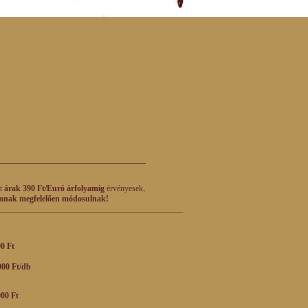
____________________________________
tt
árak 390 Ft/Euró árfolyamig
érvényesek,
mnak megfelelően módosulnak!
_____________________________________________
0 Ft
 Ft/db
00 Ft