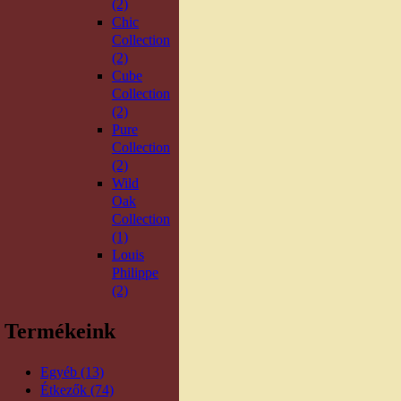
(2)
Chic
Collection
(2)
Cube
Collection
(2)
Pure
Collection
(2)
Wild
Oak
Collection
(1)
Louis
Philippe
(2)
Termékeink
Egyéb (13)
Étkezők (74)