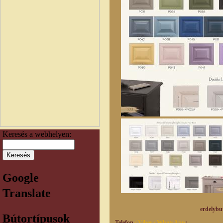
Keresés a webhelyen:
Google
Translate
erdelybutorhaz@g
Bútortípusok
Telefon
/ Viber / WhatsApp
: