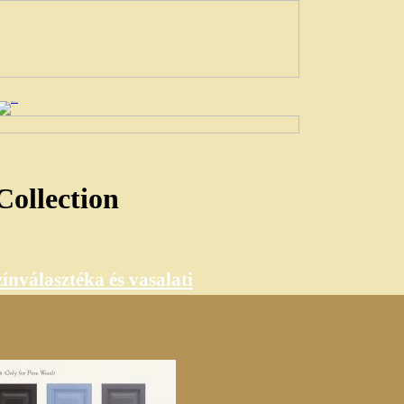
Collection
ínválasztéka és vasalati