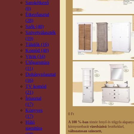
Sarokétkező
(0)
Étkezőasztal
(28)
Szék (40)
Szövetválaszték
(19)
Tálalók (16)
Komód (40)
Vitrin (34)
Ülőgarnitúra
(11)
Dohányzóasztal
(16)
TV komód
(21)
Íróasztal
(17)
Könyves
0 Ft
(17)
Háló
A 100 %-ban
tömör fenyő és tölgyfa alapany
környezetbarát
vizesbázisú
festékekkel,
garnitúra
változatosan színezett,