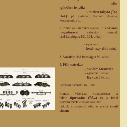
-
teljes
egészében
fenyőfa
-
részben
tölgyfa (Top
Oak):
pl. asztallap, komód tetőlapja,
konyhapult, stb.
2. Szín:
(a színminta alapján, a
kódszám
megadásával
választott színnel,
lásd
katalógus 101-104.
oldal)
-
egyszínű
-
kettő
vagy
több
színű
3. Vasalat:
lásd
katalógus 99
. oldal
4. Fiók csúszka:
- standard
facsúszka
-
egyszerű
fémsín
-
lágy-záró
fémsín
Gyártási határidő: 6-10 hét
Pontos vételárra vonatkozóan a
bútor
típusszám (PS...)
és a
fenti
paraméterek
kiválasztása után
tudunk információt adni az alábbi
email
címen: