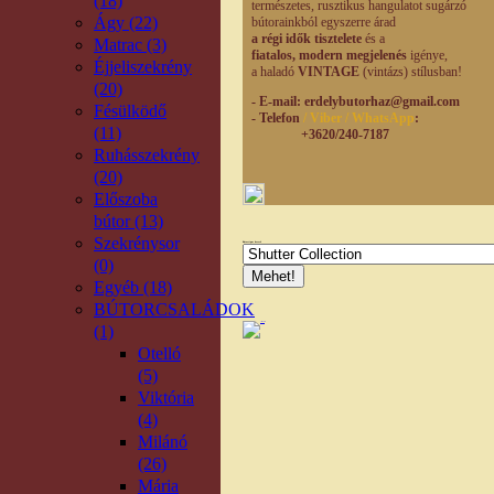
(18)
természetes,
rusztikus hangulatot
sugárzó
Ágy (22)
bútorainkból egyszerre árad
a régi idők tisztelete
és a
Matrac (3)
fiatalos, modern
megjelenés
igénye,
Éjjeliszekrény
a haladó
VINTAGE
(vintázs) stílusban!
(20)
- E-mail
: erdelybutorhaz@gmail.com
Fésülködő
- Telefon
/ Viber / WhatsApp
:
(11)
+3620/240-7187
Ruhásszekrény
(20)
Előszoba
bútor (13)
Szekrénysor
Bútortípus kereső
(0)
Egyéb (18)
BÚTORCSALÁDOK
(1)
Otelló
(5)
Viktória
(4)
Milánó
(26)
Mária