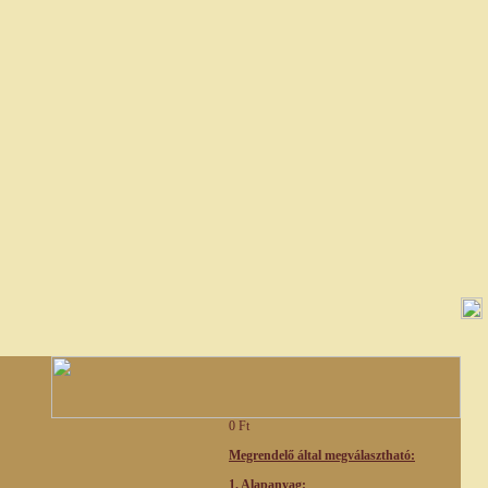
0 Ft
Megrendelő által megválasztható:
1. Alapanyag: