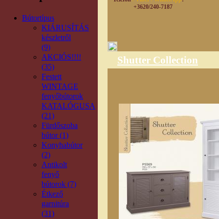
+3620/240-7187
Bútortípus
KIÁRUSÍTÁS
készletről
(9)
AKCIÓS!!!!
Shutter Collection
(35)
Festett
WINTAGE
fenyőbútorok
KATALÓGUSA
(21)
Fürdőszoba
bútor (1)
Konyhabútor
(2)
Antikolt
fenyő
bútorok (7)
Étkező
garnitúra
(31)