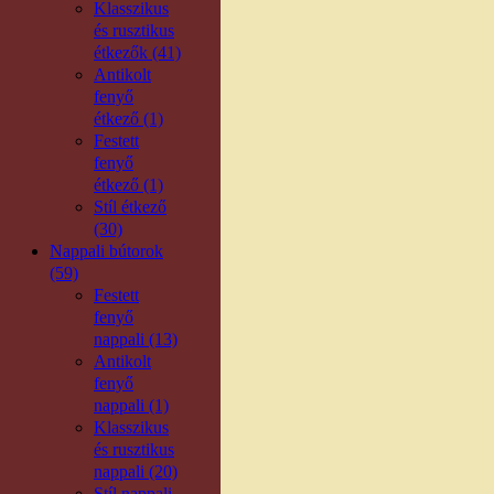
Klasszikus
és rusztikus
étkezők (41)
Antikolt
fenyő
étkező (1)
Festett
fenyő
étkező (1)
Stíl étkező
(30)
Nappali bútorok
(59)
Festett
fenyő
nappali (13)
Antikolt
fenyő
nappali (1)
Klasszikus
és rusztikus
nappali (20)
Stíl nappali