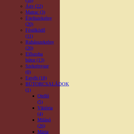
(18)
Ágy (22)
Matrac (3)
Éjjeliszekrény
(20)
Fésülködő
(11)
Ruhásszekrény
(20)
Előszoba
bútor (13)
Szekrénysor
(0)
Egyéb (18)
BÚTORCSALÁDOK
(1)
Otelló
(5)
Viktória
(4)
Milánó
(26)
Mária