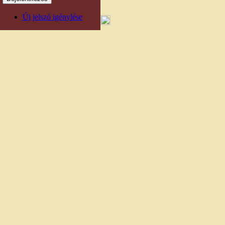
Új jelszó igénylése