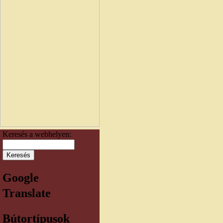
Keresés a webhelyen:
Google
Translate
Bútortípusok