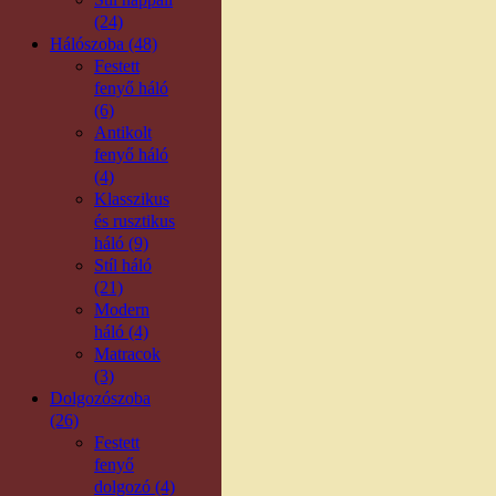
(24)
Hálószoba (48)
Festett
fenyő háló
(6)
Antikolt
fenyő háló
(4)
Klasszikus
és rusztikus
háló (9)
Stíl háló
(21)
Modern
háló (4)
Matracok
(3)
Dolgozószoba
(26)
Festett
fenyő
dolgozó (4)