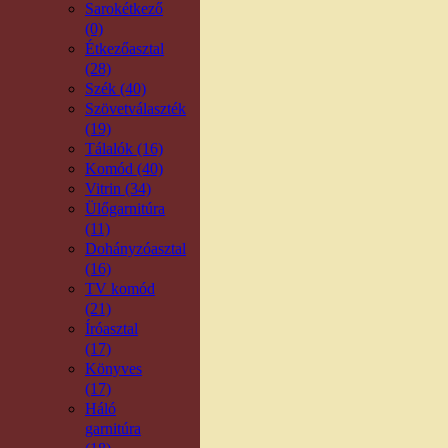
Sarokétkező
(0)
Étkezőasztal
(28)
Szék (40)
Szövetválaszték
(19)
Tálalók (16)
Komód (40)
Vitrin (34)
Ülőgarnitúra
(11)
Dohányzóasztal
(16)
TV komód
(21)
Íróasztal
(17)
Könyves
(17)
Háló
garnitúra