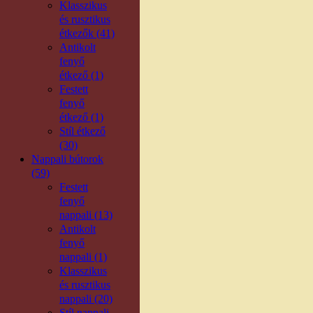
Klasszikus
és rusztikus
étkezők (41)
Antikolt
fenyő
étkező (1)
Festett
fenyő
étkező (1)
Stíl étkező
(30)
Nappali bútorok
(59)
Festett
fenyő
nappali (13)
Antikolt
fenyő
nappali (1)
Klasszikus
és rusztikus
nappali (20)
Stíl nappali