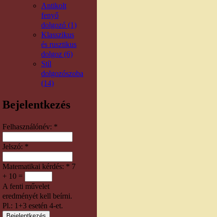
Antikolt
fenyő
dolgozó (1)
Klasszikus
és rusztikus
dolgoz (6)
Stíl
dolgozószoba
(14)
Bejelentkezés
Felhasználónév:
*
Jelszó:
*
Matematikai kérdés:
*
7
+ 10 =
A fenti művelet
eredményét kell beírni.
Pl.: 1+3 esetén 4-et.