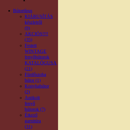
Bútortípus
KIÁRUSÍTÁS
készletről
(9)
AKCIÓS!!!!
(35)
Festett
WINTAGE
fenyőbútorok
KATALÓGUSA
(21)
Fürdőszoba
bútor (1)
Konyhabútor
(2)
Antikolt
fenyő
bútorok (7)
Étkező
garnitúra
(31)