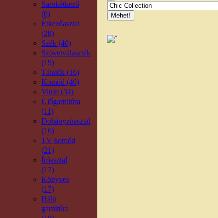
Sarokétkező
Bútortípus kereső
(0)
Étkezőasztal
(28)
Szék (40)
Szövetválaszték
(19)
Tálalók (16)
Komód (40)
Vitrin (34)
Ülőgarnitúra
(11)
Dohányzóasztal
(16)
TV komód
(21)
Íróasztal
(17)
Könyves
(17)
Háló
garnitúra