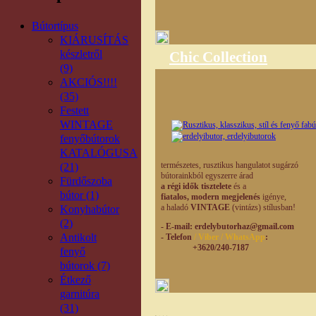
Bútortípus
KIÁRUSÍTÁS
készletről
Chic Collection
(9)
AKCIÓS!!!!
(35)
Festett
WINTAGE
fenyőbútorok
KATALÓGUSA
természetes,
rusztikus hangulatot
sugárzó
(21)
bútorainkból egyszerre árad
Fürdőszoba
a régi idők tisztelete
és a
bútor (1)
fiatalos, modern
megjelenés
igénye,
a haladó
VINTAGE
(vintázs) stílusban!
Konyhabútor
(2)
- E-mail
: erdelybutorhaz@gmail.com
Antikolt
- Telefon
/ Viber / WhatsApp
:
+3620/240-7187
fenyő
bútorok (7)
Étkező
garnitúra
(31)