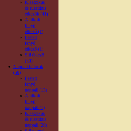
Klasszikus
és rusztikus
étkezők (41)
Antikolt
fenyő
étkező (1)
Festett
fenyő
étkező (1)
Stíl étkező
(30)
Nappali bútorok
(59)
Festett
fenyő
nappali (13)
Antikolt
fenyő
nappali (1)
Klasszikus
és rusztikus
nappali (20)
Stíl nappali