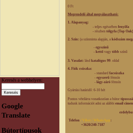
0 Ft
Megrendelő által megválasztható:
1. Alapanyag:
-
teljes egészében
fenyőfa
-
részben
tölgyfa (Top Oak
2. Szín:
(a színminta alapján, a
kódszám meg
-
egyszínű
-
kettő
vagy
több
színű
3. Vasalat:
lásd
katalógus 99
. oldal
4. Fiók csúszka:
- standard
facsúszka
-
egyszerű
fémsín
Keresés a webhelyen:
-
lágy-záró
fémsín
Gyártási határidő: 6-10 hét
Pontos vételárra vonatkozóan a bútor
típusszá
tudunk információt adni az alábbi
email címen
Google
erdelybutorhaz@g
Translate
Telefon
/ Viber / WhatsApp
:
+3620/240-7187
Bútortípusok