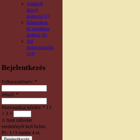
Antikolt
fenyő
dolgozó (1)
Klasszikus
és rusztikus
dolgoz (6)
Stíl
dolgozószoba
(14)
Bejelentkezés
Felhasználónév:
*
Jelszó:
*
Matematikai kérdés:
*
13
+ 3 =
A fenti művelet
eredményét kell beírni.
Pl.: 1+3 esetén 4-et.