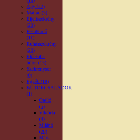
(18)
Ágy (22)
Matrac (3)
Éjjeliszekrény
(20)
Fésülködő
(11)
Ruhásszekrény
(20)
Előszoba
bútor (13)
Szekrénysor
(0)
Egyéb (18)
BÚTORCSALÁDOK
(1)
Otelló
(5)
Viktória
(4)
Milánó
(26)
Mária