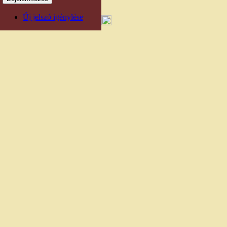
Új jelszó igénylése