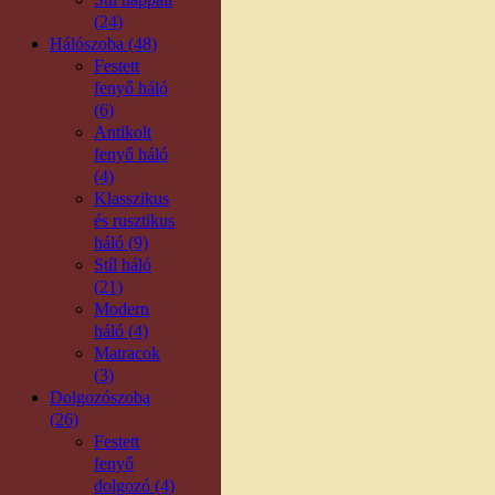
(24)
Hálószoba (48)
Festett
fenyő háló
(6)
Antikolt
fenyő háló
(4)
Klasszikus
és rusztikus
háló (9)
Stíl háló
(21)
Modern
háló (4)
Matracok
(3)
Dolgozószoba
(26)
Festett
fenyő
dolgozó (4)