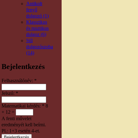
Antikolt
fenyő
dolgozó (1)
Klasszikus
és rusztikus
dolgoz (6)
Stíl
dolgozószoba
(14)
Bejelentkezés
Felhasználónév:
*
Jelszó:
*
Matematikai kérdés:
*
8
+ 12 =
A fenti művelet
eredményét kell beírni.
Pl.: 1+3 esetén 4-et.