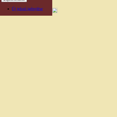
Új jelszó igénylése