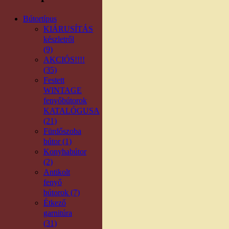
Bútortípus
KIÁRUSÍTÁS
készletről
(9)
AKCIÓS!!!!
(35)
Festett
WINTAGE
fenyőbútorok
KATALÓGUSA
(21)
Fürdőszoba
bútor (1)
Konyhabútor
(2)
Antikolt
fenyő
bútorok (7)
Étkező
garnitúra
(31)