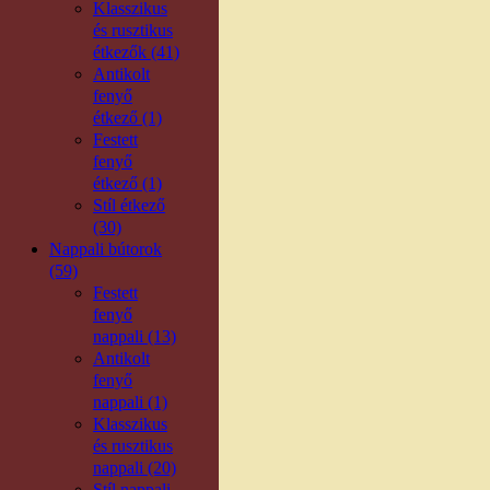
Klasszikus
és rusztikus
étkezők (41)
Antikolt
fenyő
étkező (1)
Festett
fenyő
étkező (1)
Stíl étkező
(30)
Nappali bútorok
(59)
Festett
fenyő
nappali (13)
Antikolt
fenyő
nappali (1)
Klasszikus
és rusztikus
nappali (20)
Stíl nappali