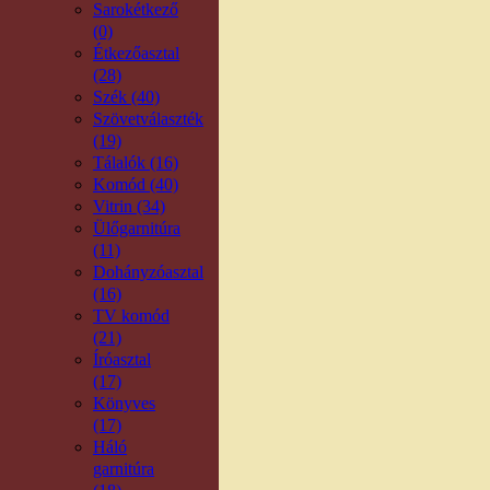
Sarokétkező
(0)
Étkezőasztal
(28)
Szék (40)
Szövetválaszték
(19)
Tálalók (16)
Komód (40)
Vitrin (34)
Ülőgarnitúra
(11)
Dohányzóasztal
(16)
TV komód
(21)
Íróasztal
(17)
Könyves
(17)
Háló
garnitúra