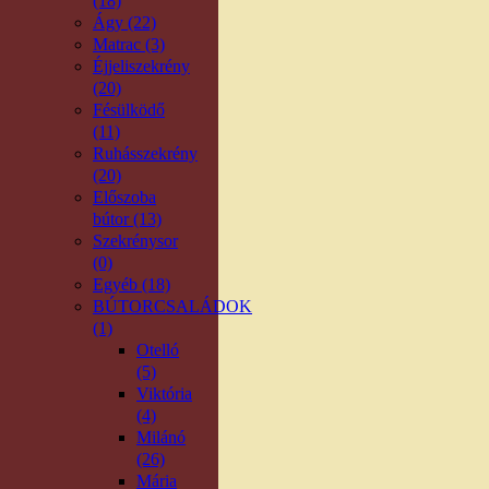
(18)
Ágy (22)
Matrac (3)
Éjjeliszekrény
(20)
Fésülködő
(11)
Ruhásszekrény
(20)
Előszoba
bútor (13)
Szekrénysor
(0)
Egyéb (18)
BÚTORCSALÁDOK
(1)
Otelló
(5)
Viktória
(4)
Milánó
(26)
Mária