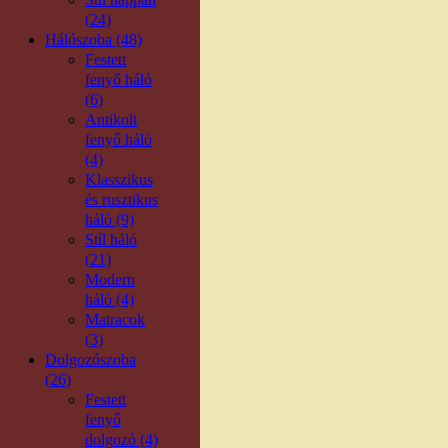
(24)
Hálószoba (48)
Festett
fenyő háló
(6)
Antikolt
fenyő háló
(4)
Klasszikus
és rusztikus
háló (9)
Stíl háló
(21)
Modern
háló (4)
Matracok
(3)
Dolgozószoba
(26)
Festett
fenyő
dolgozó (4)