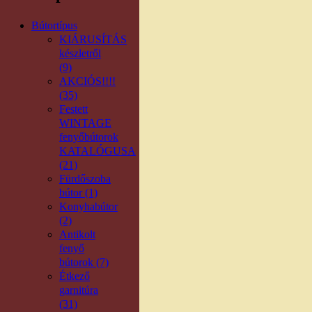
Bútortípus
KIÁRUSÍTÁS
készletről
(9)
AKCIÓS!!!!
(35)
Festett
WINTAGE
fenyőbútorok
KATALÓGUSA
(21)
Fürdőszoba
bútor (1)
Konyhabútor
(2)
Antikolt
fenyő
bútorok (7)
Étkező
garnitúra
(31)