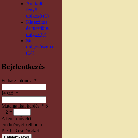
Antikolt
fenyő
dolgozó (1)
Klasszikus
és rusztikus
dolgoz (6)
Stíl
dolgozószoba
(14)
Bejelentkezés
Felhasználónév:
*
Jelszó:
*
Matematikai kérdés:
*
5
+ 2 =
A fenti művelet
eredményét kell beírni.
Pl.: 1+3 esetén 4-et.