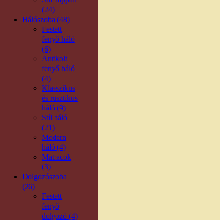
(24)
Hálószoba (48)
Festett
fenyő háló
(6)
Antikolt
fenyő háló
(4)
Klasszikus
és rusztikus
háló (9)
Stíl háló
(21)
Modern
háló (4)
Matracok
(3)
Dolgozószoba
(26)
Festett
fenyő
dolgozó (4)