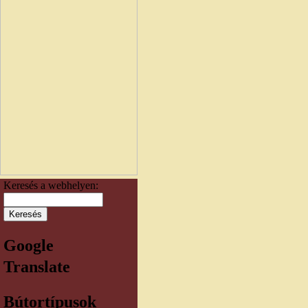
Keresés a webhelyen:
Google
Translate
Bútortípusok