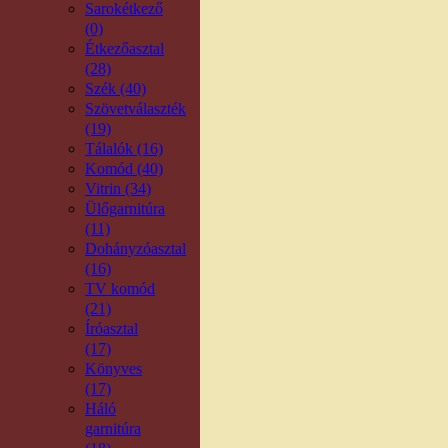
Sarokétkező
(0)
Étkezőasztal
(28)
Szék (40)
Szövetválaszték
(19)
Tálalók (16)
Komód (40)
Vitrin (34)
Ülőgarnitúra
(11)
Dohányzóasztal
(16)
TV komód
(21)
Íróasztal
(17)
Könyves
(17)
Háló
garnitúra