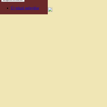
Új jelszó igénylése