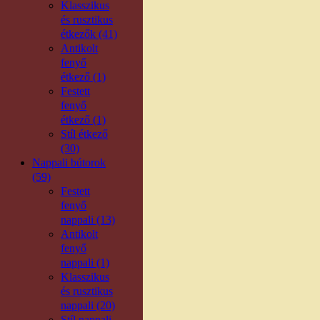
Klasszikus
és rusztikus
étkezők (41)
Antikolt
fenyő
étkező (1)
Festett
fenyő
étkező (1)
Stíl étkező
(30)
Nappali bútorok
(59)
Festett
fenyő
nappali (13)
Antikolt
fenyő
nappali (1)
Klasszikus
és rusztikus
nappali (20)
Stíl nappali