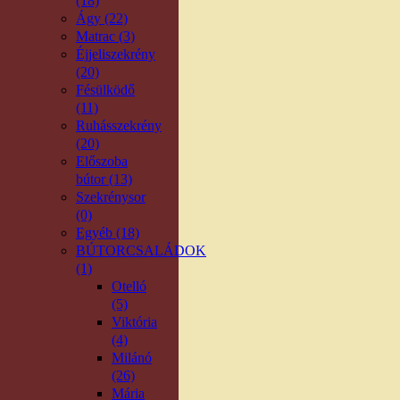
(18)
Ágy (22)
Matrac (3)
Éjjeliszekrény
(20)
Fésülködő
(11)
Ruhásszekrény
(20)
Előszoba
bútor (13)
Szekrénysor
(0)
Egyéb (18)
BÚTORCSALÁDOK
(1)
Otelló
(5)
Viktória
(4)
Milánó
(26)
Mária