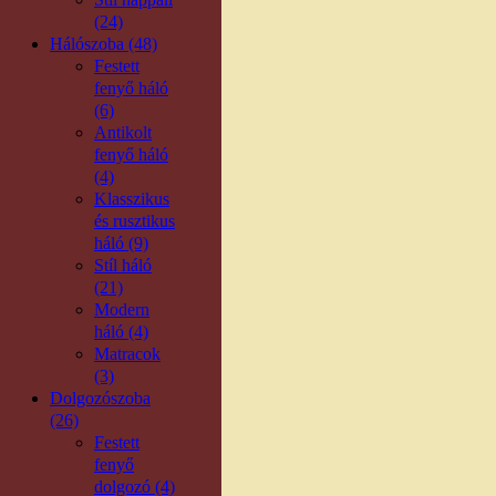
(24)
Hálószoba (48)
Festett
fenyő háló
(6)
Antikolt
fenyő háló
(4)
Klasszikus
és rusztikus
háló (9)
Stíl háló
(21)
Modern
háló (4)
Matracok
(3)
Dolgozószoba
(26)
Festett
fenyő
dolgozó (4)