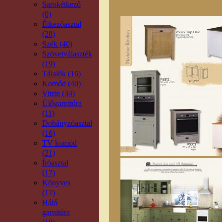
Sarokétkező
(0)
Étkezőasztal
(28)
Szék (40)
Szövetválaszték
(19)
Tálalók (16)
Komód (40)
Vitrin (34)
Ülőgarnitúra
(11)
Dohányzóasztal
(16)
TV komód
(21)
Íróasztal
(17)
Könyves
(17)
Háló
garnitúra