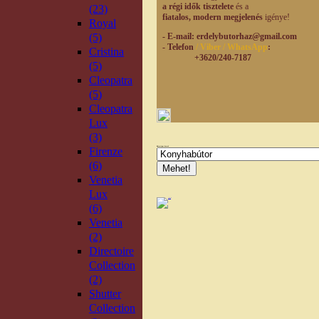
a régi idők tisztelete
és a
(23)
fiatalos, modern
megjelenés
igénye!
Royal
(5)
- E-mail
: erdelybutorhaz@gmail.com
- Telefon
/ Viber / WhatsApp
:
Cristina
+3620/240-7187
(5)
Cleopatra
(5)
Cleopatra
Lux
(3)
Firenze
Bútortípus kereső
(6)
Venetia
Lux
(6)
Venetia
(2)
Directoire
Collection
(2)
Shutter
Collection