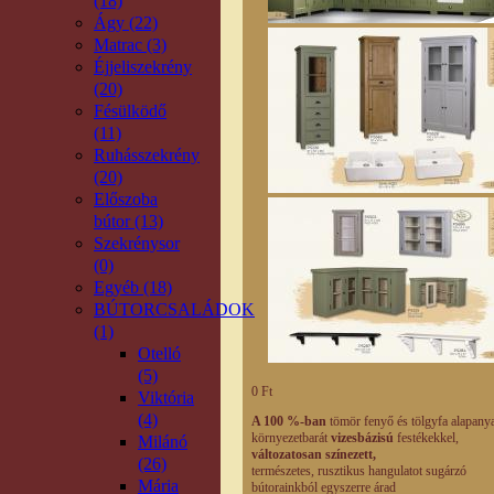
(18)
Ágy (22)
Matrac (3)
Éjjeliszekrény
(20)
Fésülködő
(11)
Ruhásszekrény
(20)
Előszoba
bútor (13)
Szekrénysor
(0)
Egyéb (18)
BÚTORCSALÁDOK
(1)
Otelló
(5)
0 Ft
Viktória
(4)
A 100 %-ban
tömör fenyő és tölgyfa alapany
környezetbarát
vizesbázisú
festékekkel,
Milánó
változatosan színezett,
(26)
természetes,
rusztikus hangulatot
sugárzó
Mária
bútorainkból egyszerre árad