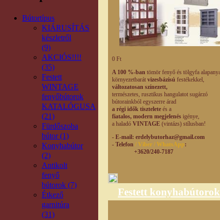
Bútortípus
KIÁRUSÍTÁS
készletről
(9)
AKCIÓS!!!!
0 Ft
(35)
A 100 %-ban
tömör fenyő és tölgyfa alapany
Festett
környezetbarát
vizesbázisú
festékekkel,
WINTAGE
változatosan színezett,
természetes,
rusztikus hangulatot
sugárzó
fenyőbútorok
bútorainkból egyszerre árad
KATALÓGUSA
a régi idők tisztelete
és a
(21)
fiatalos, modern
megjelenés
igénye,
a haladó
VINTAGE
(vintázs) stílusban!
Fürdőszoba
bútor (1)
- E-mail
: erdelybutorhaz@gmail.com
- Telefon
/ Viber / WhatsApp
:
Konyhabútor
+3620/240-7187
(2)
Antikolt
fenyő
bútorok (7)
Festett konyhabútorok
Étkező
garnitúra
(31)