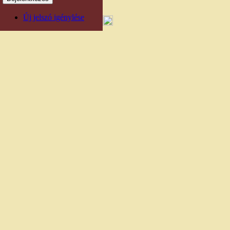
Új jelszó igénylése