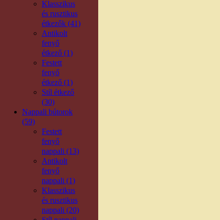
Klasszikus
és rusztikus
étkezők (41)
Antikolt
fenyő
étkező (1)
Festett
fenyő
étkező (1)
Stíl étkező
(30)
Nappali bútorok
(59)
Festett
fenyő
nappali (13)
Antikolt
fenyő
nappali (1)
Klasszikus
és rusztikus
nappali (20)
Stíl nappali