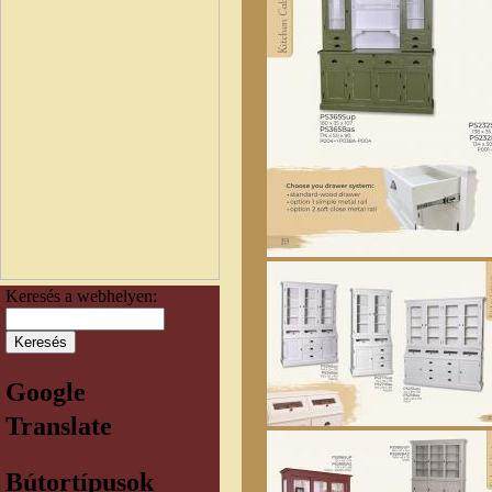
Keresés a webhelyen:
Google
Translate
Bútortípusok