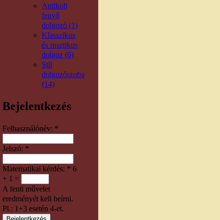
Antikolt
fenyő
dolgozó (1)
Klasszikus
és rusztikus
dolgoz (6)
Stíl
dolgozószoba
(14)
Bejelentkezés
Felhasználónév:
*
Jelszó:
*
Matematikai kérdés:
*
6
+ 1 =
A fenti művelet
eredményét kell beírni.
Pl.: 1+3 esetén 4-et.