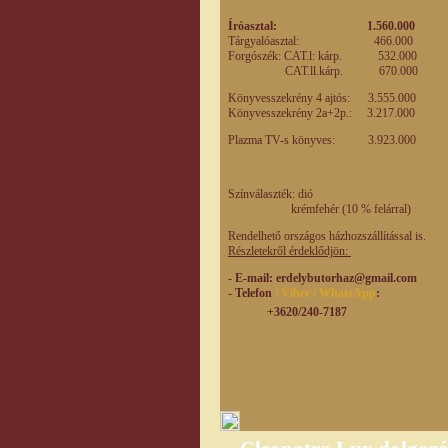
Íróasztal: 1.560.000 1.
Tárgyalóasztal: 466.00
Forgószék: CAT.l: kárp. 532.
CAT.ll.kárp. 670.0
Könyvesszekrény 4 ajtós: 3.555.0
Könyvesszekrény 2a+2p.: 3.217.00
Plazma TV-s könyves: 3.923.00
Színválaszték: dió
krémfehér (10 % felárral)
Rendelhető országos házhozszállítással is.
Részletekről érdeklődjön:
- E-mail
: erdelybutorhaz@gmail.com
- Telefon
/ Viber / WhatsApp
:
+3620/240-7187