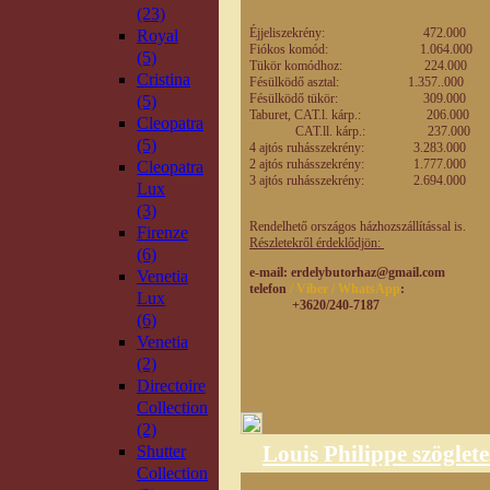
(23)
Éjjeliszekrény: 472.0
Royal
Fiókos komód: 1.064.0
(5)
Tükör komódhoz: 224.
Cristina
Fésülködő asztal: 1.357..
Fésülködő tükör: 309.0
(5)
Taburet, CAT.l. kárp.: 206.
Cleopatra
CAT.ll. kárp.: 237.
(5)
4 ajtós ruhásszekrény: 3.283.0
2 ajtós ruhásszekrény: 1.777.0
Cleopatra
3 ajtós ruhásszekrény: 2.694.0
Lux
(3)
Rendelhető országos házhozszállítással is.
Firenze
Részletekről érdeklődjön:
(6)
e-mail
: erdelybutorhaz@gmail.com
Venetia
telefon
/ Viber / WhatsApp
:
Lux
+3620/240-7187
(6)
Venetia
(2)
Directoire
Collection
(2)
Louis Philippe szöglet
Shutter
Collection