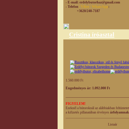
- E-mail
: erdelybutorhaz@gmail.com
- Telefon
/ Viber / WhatsApp
:
+3620/240-7187
Cristina íróasztal
1.560.000 Ft
Engedményes ár: 1.092.000 Ft
____________________________________
FIGYELEM!
Ezeknél a bútoroknál az alábbiakban feltüntete
a kifizetés pillanatában érvényes
árfolyamnak
____________________________________
Listaár Enged
eladási