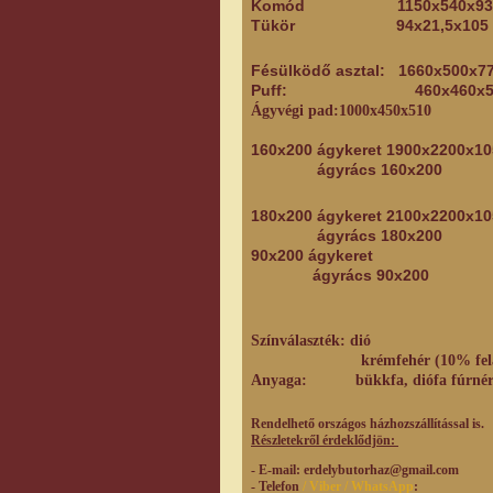
Komód 1150x540x93 
Tükör 94x21,5x105 
Fésülködő asztal: 1660x500
Puff: 460x460x520
Ágyvégi pad:1000x450x510
160x200 ágykeret
1900x2200x10
ágyrács
160x200
9
180x200 ágykeret 2100x2200x
ágyrács 180x200 
90x200 ágykeret 
ágyrács 90x200 
Színválaszték: dió
krémfehér (10% felár
Anyaga: bükkfa, diófa fúrnér
Rendelhető országos házhozszállítással is.
Részletekről érdeklődjön:
- E-mail
: erdelybutorhaz@gmail.com
- Telefon
/ Viber / WhatsApp
: