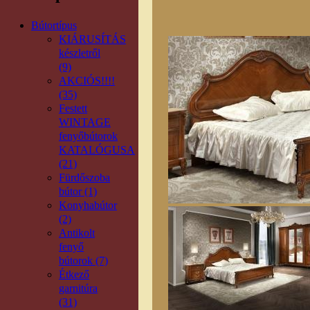
Bútortípus
KIÁRUSÍTÁS
készletről
(9)
AKCIÓS!!!!
(35)
Festett
WINTAGE
fenyőbútorok
KATALÓGUSA
(21)
Fürdőszoba
bútor (1)
Konyhabútor
(2)
Antikolt
fenyő
bútorok (7)
Étkező
garnitúra
(31)