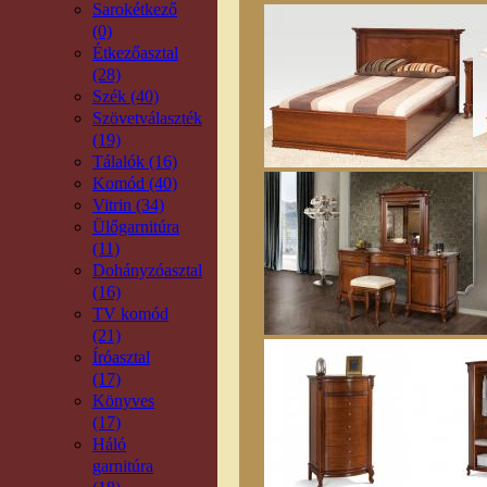
Sarokétkező
(0)
Étkezőasztal
(28)
Szék (40)
Szövetválaszték
(19)
Tálalók (16)
Komód (40)
Vitrin (34)
Ülőgarnitúra
(11)
Dohányzóasztal
(16)
TV komód
(21)
Íróasztal
(17)
Könyves
(17)
Háló
garnitúra