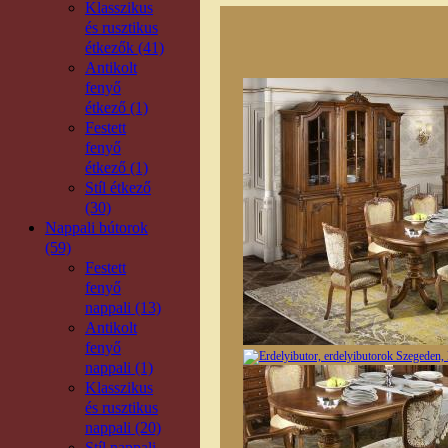
Klasszikus
és rusztikus
étkezők (41)
Antikolt
fenyő
étkező (1)
Festett
fenyő
étkező (1)
Stíl étkező
(30)
Nappali bútorok
(59)
Festett
fenyő
nappali (13)
Antikolt
fenyő
nappali (1)
Klasszikus
és rusztikus
nappali (20)
Stíl nappali