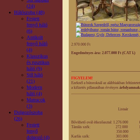
(24)
Hálószoba (48)
Festett
fenyő háló
(6)
Antikolt
fenyő háló
2.970.000 Ft
(4)
Engedményes ára: 2.077.000 Ft (CAT l.)
Klasszikus
és rusztikus
háló (9)
____________________________________
Stíl háló
FIGYELEM!
(21)
Ezeknél a bútoroknál az alábbiakban feltüntete
Modern
a kifizetés pillanatában érvényes
árfolyamnak
____________________________________
háló (4)
Matracok
(3)
Listaár Engedm
Dolgozószoba
eladási
(26)
Bővíthető ovál étkezőasztal: 1.276.000
Festett
Támlás szék: 272.000
fenyő
350.000
Karfás szék: 303.00
dolgozó (4)