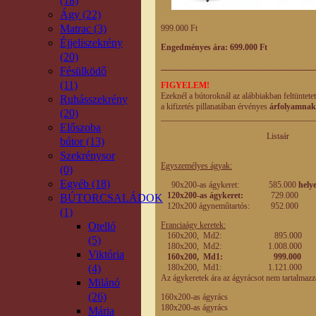
(18)
Ágy (22)
Matrac (3)
999.000 Ft
Éjjeliszekrény
Engedményes ára: 699.000 Ft
(20)
____________________________________
Fésülködő
(11)
FIGYELEM!
Ezeknél a bútoroknál az alábbiakban feltüntete
Ruhásszekrény
a kifizetés pillanatában érvényes
árfolyamnak
(20)
____________________________________
Előszoba
Listaár Engedm
bútor (13)
eladási
Szekrénysor
Egyszemélyes ágyak:
(0)
Egyéb (18)
90x200-as ágykeret: 585.000
hely
120x200-as ágykeret:
729.00
BÚTORCSALÁDOK
120x200 ágyneműtartós: 952.
(1)
Otelló
Franciaágy keretek:
160x200, Md2: 895.0
(5)
180x200, Md2: 1.008.0
Viktória
160x200, Md1: 999.000
(4)
180x200, Md1: 1.121.0
Az ágykeretek ára az ágyrácsot nem tartalmazz
Milánó
(26)
160x200-as ágyrá
180x200-as ágyrá
Mária