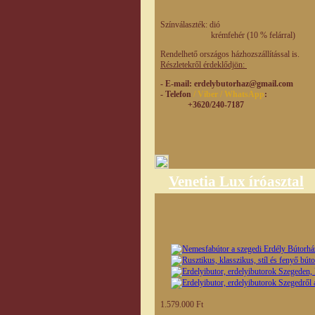
Színválaszték: dió
krémfehér (10 % felárral)
Rendelhető országos házhozszállítással is.
Részletekről érdeklődjön:
- E-mail
: erdelybutorhaz@gmail.com
- Telefon
/ Viber / WhatsApp
:
+3620/240-7187
Venetia Lux íróasztal
1.579.000 Ft