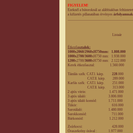
FIGYELEM!
Ezeknél a bútoroknál az alábbiakban feltüntete
a kifizetés pillanatában érvényes
árfolyamnak
____________________________________
Listaár Enged
eladás
Étkezőa
sztalok:
1000x2060/2960xH750mm: 1.808.00
1000x2700/3600
xH750 mm: 1.938.
1200
x2700/
3600
xH750 mm: 2.122.0
Kerek étkezőasztal: 1.560.000
1.0
Támlás szék: CAT.l. kárp.
228
.000
15
CAT.ll. kárp. 289.
Karfás szék: CAT.l. kárp. 251
CAT.ll. kárp. 313.0
2 ajtós vitrin: 1.471.0
3 ajtós tálaló: 3.806.00
3 ajtós tálaló komód: 1.711.0
Tükör: 616.0
Sarotálaló: 1.480.00
Sarokkomód: 711.0
Bárkomód: 1.212.0
Zsúrkocsi: 428.0
Óraszekrény órával : 1.977.00