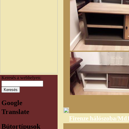
Keresés a webhelyen:
Google
Translate
Firenze hálószoba/Md
Bútortípusok