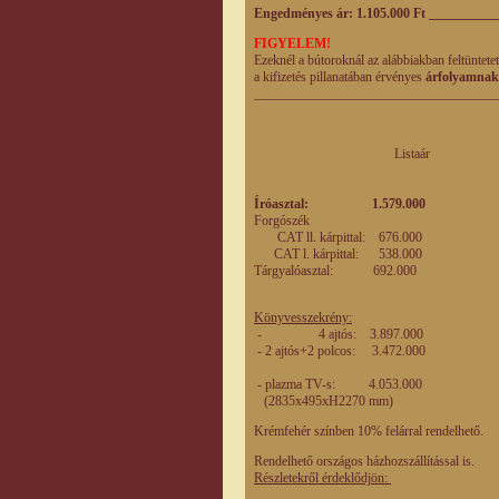
Engedményes ár: 1.105.000 Ft
_
_________
FIGYELEM!
Ezeknél a bútoroknál az alábbiakban feltüntete
a kifizetés pillanatában érvényes
árfolyamnak
____________________________________
Listaár Enged
eladási
Íróasztal: 1.579.000 1
Forgószék
CAT ll. kárpittal: 676.000
47
CAT l. kárpittal: 538.000
376
Tárgyalóasztal: 692.00
Könyvesszekrény:
- 4 ajtós: 3.897.00
- 2 ajtós+2 polcos: 3.472.00
- plazma TV-s: 4.053.00
(2835x495xH2270 mm)
Krémfehér színben 10% felárral rendelhető.
Rendelhető országos házhozszállítással is.
Részletekről érdeklődjön: