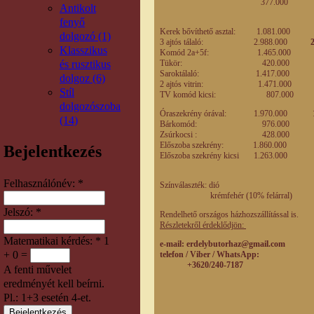
377.00
Antikolt
fenyő
Kerek bővíthető asztal: 1.081.00
dolgozó (1)
3 ajtós tálaló: 2.988.000
Klasszikus
Komód 2a+5f: 1.465.00
és rusztikus
Tükör: 420.00
Saroktálaló: 1.417.00
dolgoz (6)
2 ajtós vitrin: 1.471.00
Stíl
TV komód kicsi: 807.00
dolgozószoba
Óraszekrény órával: 1.970.000
1
(14)
Bárkomód: 976.00
Zsúrkocsi : 428.00
Előszoba szekrény: 1.860.000
Bejelentkezés
Előszoba szekrény kicsi 1.263.0
Felhasználónév:
*
Színválaszték: dió
krémfehér (10% felárral)
Jelszó:
*
Rendelhető országos házhozszállítással is.
Részletekről érdeklődjön:
Matematikai kérdés:
*
1
e-mail
: erdelybutorhaz@gmail.com
+ 0 =
telefon / Viber / WhatsApp:
+3620/240-7187
A fenti művelet
eredményét kell beírni.
Pl.: 1+3 esetén 4-et.