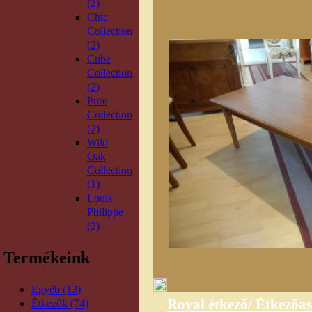
(2)
Chic
Collection
(2)
Cube
Collection
(2)
Pure
Collection
(2)
Wild
Oak
Collection
(1)
Louis
Philippe
(2)
Termékeink
Egyéb (13)
Royal étkező/ Étkezőas
Étkezők (74)