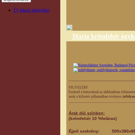
Új jelszó igénylése
Mária krémfehér ágyke
____________________________________
FIGYELEM!
Ezeknél a bútoroknál az alábbiakban feltüntete
azok a kifizetés pillanatában érvényes
árfolya
____________________________________
Árak dió színben:
(krémfehér 10 %feláras)
Éjjeli szekrény: 500x380x6