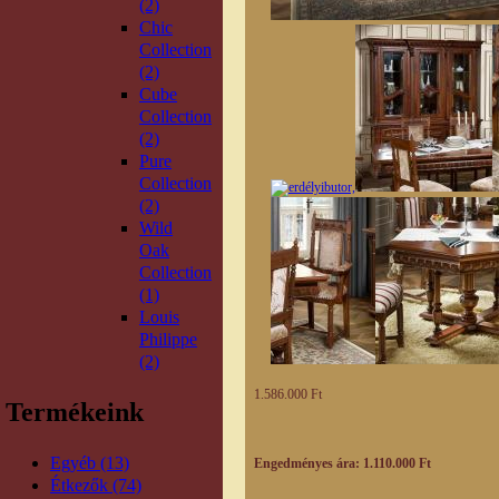
(2)
Chic
Collection
(2)
Cube
Collection
(2)
Pure
Collection
(2)
Wild
Oak
Collection
(1)
Louis
Philippe
(2)
1.586.000 Ft
Termékeink
Egyéb (13)
Engedményes ára: 1.110.000 Ft
Étkezők (74)