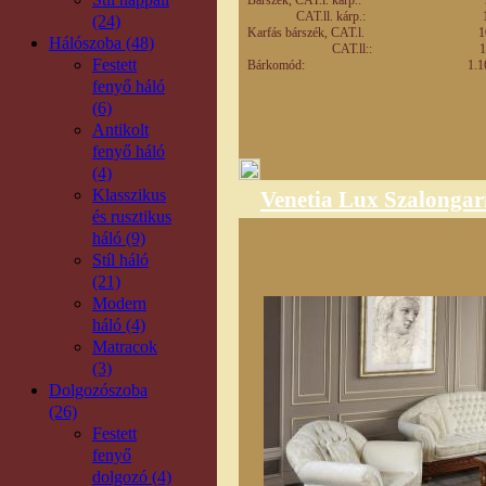
CAT.ll. kárp.:
(24)
Karfás bárszék, CAT.
Hálószoba (48)
CAT.ll:: 18
Festett
Bárkomód: 1.1
fenyő háló
(6)
Antikolt
fenyő háló
(4)
Klasszikus
Venetia Lux Szalongar
és rusztikus
háló (9)
Stíl háló
(21)
Modern
háló (4)
Matracok
(3)
Dolgozószoba
(26)
Festett
fenyő
dolgozó (4)