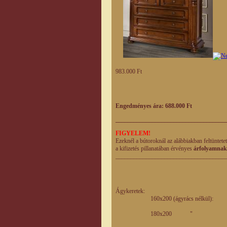
983.000 Ft
Engedményes ára: 688.000 Ft
____________________________________
FIGYELEM!
Ezeknél a bútoroknál az alábbiakban feltüntete
a kifizetés pillanatában érvényes
árfolyamnak
____________________________________
Listaár Eng
eladá
Ágykeretek:
160x200 (ágyrács nélk
180x200 " 1.
+ ágyrács