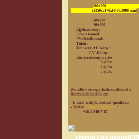
200x200 1.386.
(2350x2170xH590/2090 mm)
140x200 " 8
90x200 " 5
Éjjeliszekrény:
Fiókos komód: 
Fésülködőasztal:
Tükör: 35
Taburet CAT.l.kár
CAT.ll.kárp.: 
Ruhásszekrény 2 ajtós:
3 ajtós: 2.227
4 ajtós: 2.
5 ajtós: 3.5
Rendelhető országos házhozszállítással is.
Részletekről érdeklődjön:
- E-mail
: erdelybutorhaz@gmail.com
- Telefon
/ Viber / WhatsApp
:
+3620/240-7187
Venetia Lux nappali/P