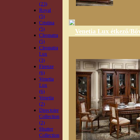
(23)
Royal
(5)
Cristina
(5)
Venetia Lux étkező/Bőv
Cleopatra
(5)
Cleopatra
Lux
(3)
Firenze
(6)
Venetia
Lux
(6)
Venetia
(2)
Directoire
Collection
(2)
Shutter
Collection