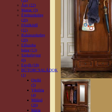
(18)
Ágy (22)
Matrac (3)
Éjjeliszekrény
(20)
Fésülködő
(11)
Ruhásszekrény
(20)
Előszoba
bútor (13)
Szekrénysor
(0)
Egyéb (18)
BÚTORCSALÁDOK
(1)
Otelló
(5)
Viktória
(4)
Milánó
(26)
Mária