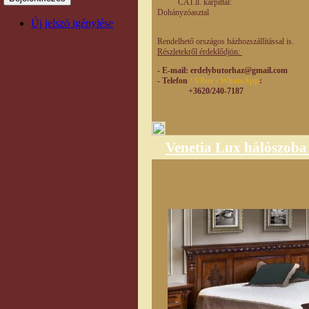
CAT.ll. kárpittal
Dohányzóaszta
Új jelszó igénylése
Rendelhető országos házhozszállítással is.
Részletekről érdeklődjön:
- E-mail
: erdelybutorhaz@gmail.com
- Telefon
/ Viber / WhatsApp
:
+3620/240-7187
Venetia Lux hálószoba