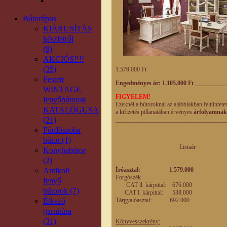
Bútortípus
KIÁRUSÍTÁS
készletről
(9)
AKCIÓS!!!!
(35)
1.579.000 Ft
Festett
Engedményes ár: 1.105.000 Ft
_
_________
WINTAGE
FIGYELEM!
fenyőbútorok
Ezeknél a bútoroknál az alábbiakban feltüntete
KATALÓGUSA
a kifizetés pillanatában érvényes
árfolyamnak
(21)
____________________________________
Fürdőszoba
bútor (1)
Listaár Enged
Konyhabútor
eladási
(2)
Antikolt
Íróasztal: 1.579.000 1
Forgószék
fenyő
CAT ll. kárpittal: 676.000
47
bútorok (7)
CAT l. kárpittal: 538.000
376
Étkező
Tárgyalóasztal: 692.00
garnitúra
(31)
Könyvesszekrény: