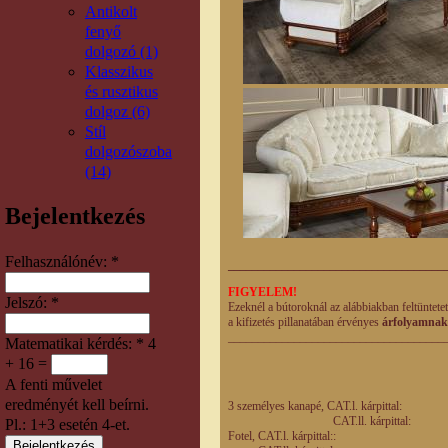
Antikolt
fenyő
dolgozó (1)
Klasszikus
és rusztikus
dolgoz (6)
Stíl
dolgozószoba
(14)
Bejelentkezés
Felhasználónév:
*
____________________________________
FIGYELEM!
Jelszó:
*
Ezeknél a bútoroknál az alábbiakban feltüntete
a kifizetés pillanatában érvényes
árfolyamnak
____________________________________
Matematikai kérdés:
*
4
+ 16 =
Listaár En
eladá
A fenti művelet
eredményét kell beírni.
3 személyes kanapé, CAT.l. kár
CAT.ll. kárpittal
Pl.: 1+3 esetén 4-et.
Fotel, CAT.l. kárpitt