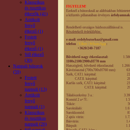
Klasszikus
FIGYELEM!
és rusztikus
Ezeknél a bútoroknál az alábbiakban feltüntete
étkezők (41)
a kifizetés pillanatában érvényes
árfolyamnak
Antikolt
____________________________________
fenyő
Rendelhető országos házhozszállítással is.
étkező (1)
Részletekről érdeklődjön:
Festett
e-mail
: erdelybutorhaz@gmail.com
fenyő
telefon
/ Viber / WhatsApp
:
étkező (1)
+3620/240-7187
Stíl étkező
Bővithető nagy étkezőasztal:
1.586.000
(30)
1100x2100/2900xH770 mm
Nappali bútorok
Hatszögletű, bővthető étkezőasz
Kávézóasztal (700x700xH760 m
(59)
Szék, CAT.l. kárpitta
Festett
CAT.ll. kárpittal
fenyő
Karfás szék, CAT.l: kárpi
CAT.ll. kárpittal
nappali (13)
Antikolt
Tálalószekrény 3 a.: 
Komód 2 a+7f.: 1
fenyő
Tükör: 59
nappali (1)
Saroktálaló: 1.
Klasszikus
Sarokkomód: 8
2 ajtós vitrin: 1
és rusztikus
Bárvitrin: 1.
nappali (20)
Bárpult: 1.1
Stíl nappali
Bárszék, CAT.l. kár