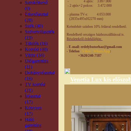
- 4 ajtós: 3.897.00
Sarokétkező
- 2 ajtós+2 polcos: 3.472.00
(0)
Étkezőasztal
- plazma TV-s: 4.053.00
(2835x495xH2270 mm)
(28)
Szék (40)
Krémfehér színben 10% felárral rendelhető.
Szövetválaszték
Rendelhető országos házhozszállítással is.
(19)
Részletekről érdeklődjön:
Tálalók (16)
- E-mail
: erdelybutorhaz@gmail.com
Komód (40)
- Telefon
/ Viber / WhatsApp
:
Vitrin (34)
+3620/240-7187
Ülőgarnitúra
(11)
Dohányzóasztal
(16)
Venetia Lux kis előszo
TV komód
(21)
Íróasztal
(17)
Könyves
(17)
Háló
garnitúra