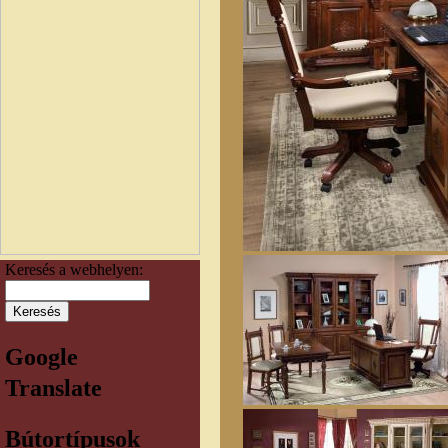
Keresés a webhelyen:
Google
Translate
Bútortípusok