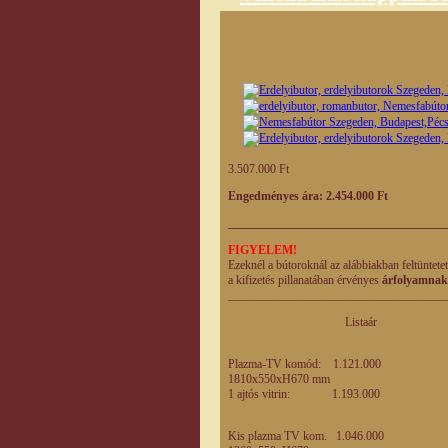
3.507.000 Ft
Engedményes ára: 2.454.000 Ft
____________________________________
FIGYELEM!
Ezeknél a bútoroknál az alábbiakban feltüntete
a kifizetés pillanatában érvényes
árfolyamnak
____________________________________
Listaár Engedm
eladási
Plazma-TV komód: 1.121.000
1810x550xH670 mm
1 ajtós vitrin: 1.193.000
835.0
Kis plazma TV kom. 1.046.0