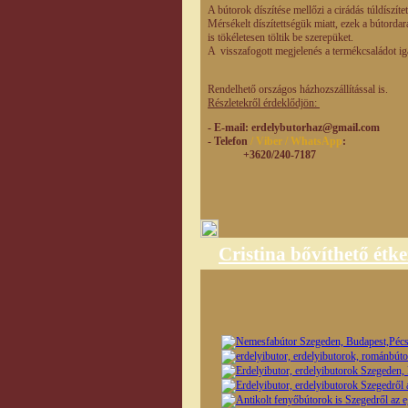
A bútorok díszítése mellőzi a cirádás túldíszít
Mérsékelt díszítettségük miatt, ezek a bútorda
is tökéletesen töltik be szerepüket.
A visszafogott megjelenés a termékcsaládot iga
Rendelhető országos házhozszállítással is.
Részletekről érdeklődjön:
- E-mail
: erdelybutorhaz@gmail.com
- Telefon
/ Viber / WhatsApp
:
+3620/240-7187
Cristina bővíthető étke