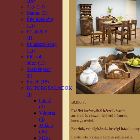
(18)
Ágy (22)
Matrac (3)
Éjjeliszekrény
(20)
Fésülködő
(11)
Ruhásszekrény
(20)
Előszoba
bútor (13)
Szekrénysor
(0)
Egyéb (18)
BÚTORCSALÁDOK
(1)
Otelló
59.800 Ft
(5)
Erdélyi lucfenyőből kézzel készült,
Viktória
antikolt és viaszolt felületű bútorok,
(4)
hazai gyártótól.
Milánó
Panziók, vendégházak, hétvégi házak, tanyák
(26)
Rendelhető országos házhozszállítással is.
Mária