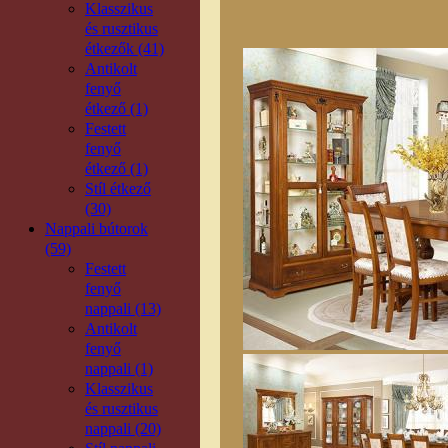
Klasszikus
és rusztikus
étkezők (41)
Antikolt
fenyő
étkező (1)
Festett
fenyő
étkező (1)
Stíl étkező
(30)
Nappali bútorok
(59)
Festett
fenyő
nappali (13)
Antikolt
fenyő
nappali (1)
Klasszikus
és rusztikus
nappali (20)