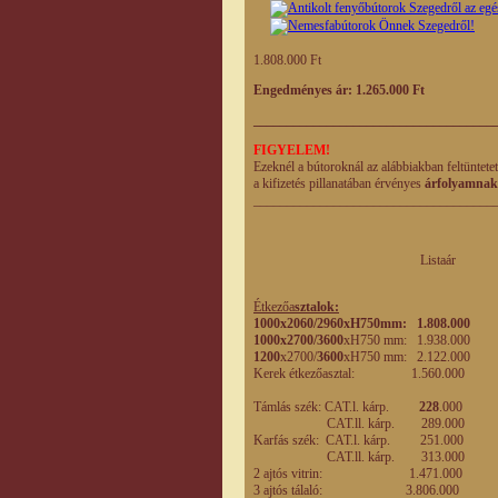
1.808.000 Ft
Engedményes ár: 1.265.000 Ft
____________________________________
FIGYELEM!
Ezeknél a bútoroknál az alábbiakban feltüntete
a kifizetés pillanatában érvényes
árfolyamnak
____________________________________
Listaár Enged
eladás
Étkezőa
sztalok:
1000x2060/2960xH750mm: 1.808.00
1000x2700/3600
xH750 mm: 1.938.
1200
x2700/
3600
xH750 mm: 2.122.0
Kerek étkezőasztal: 1.560.000
1.0
Támlás szék: CAT.l. kárp.
228
.000
15
CAT.ll. kárp. 289.
Karfás szék: CAT.l. kárp. 251
CAT.ll. kárp. 313.0
2 ajtós vitrin: 1.471.0
3 ajtós tálaló: 3.806.00