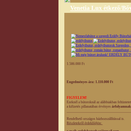
Venetia Lux étkező/Bőv
1.586.000 Ft
Engedményes ára: 1.110.000 Ft
FIGYELEM!
Ezeknél a bútoroknál az alábbiakban feltüntete
a kifizetés pillanatában érvényes
árfolyamnak
____________________________________
Rendelhető országos házhozszállítással is.
Részletekről érdeklődjön:
e-mail
: erdelybutorhaz@gmail.com