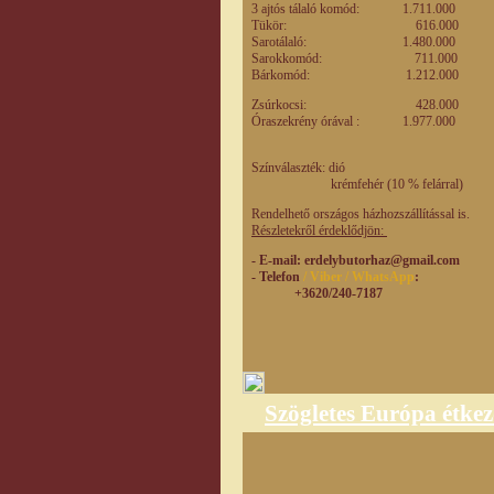
3 ajtós tálaló komód: 1.711.0
Tükör: 616.0
Sarotálaló: 1.480.00
Sarokkomód: 711.0
Bárkomód: 1.212.0
Zsúrkocsi: 428.0
Óraszekrény órával : 1.977.00
Színválaszték: dió
krémfehér (10 % felárral)
Rendelhető országos házhozszállítással is.
Részletekről érdeklődjön:
- E-mail
: erdelybutorhaz@gmail.com
- Telefon
/ Viber / WhatsApp
:
+3620/240-7187
Szögletes Európa étkez