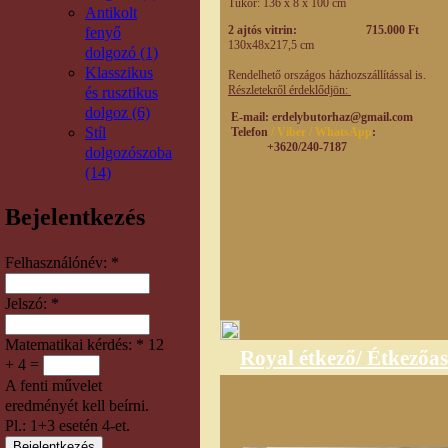
Tükör:
136 x 8 x 100
cm
Antikolt
2 ajtós vitrin: 715.000 Ft
fenyő
130x48x217,5 cm
dolgozó (1)
Klasszikus
Rendelhető országos házhozszállítással is.
Részletekről érdeklődjön:
és rusztikus
dolgoz (6)
E-mail
: erdelybutorhaz@gmail.com
Stíl
Telefon
/ Viber / WhatsApp
:
+3620/240-7187
dolgozószoba
(14)
Bejelentkezés
Felhasználónév:
*
Jelszó:
*
Matematikai kérdés:
*
12
Royal étkező/ Étkezőas
+ 4 =
A fenti művelet
eredményét kell beírni.
Pl.: 1+3 esetén 4-et.