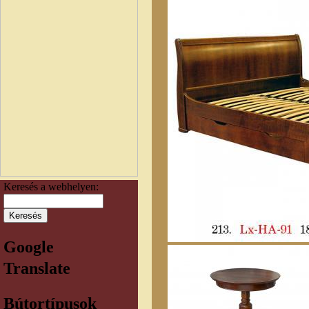
Keresés a webhelyen:
Google
Translate
Bútortípusok