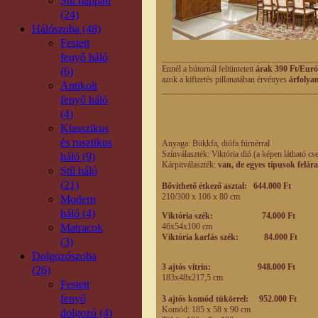
Stíl nappali
(24)
Hálószoba (48)
Festett
fenyő háló
____________________________________
Ennél a bútornál feltüntetett
árak 390 Ft/Euró
(6)
azok a kifizetés pillanatában érvényes
árfolya
Antikolt
____________________________________
fenyő háló
(4)
Klasszikus
és rusztikus
Anyaga:
Bükkfa, diófa fúrnérral
Színválaszték:
Viktória dió (a k
épen látható cs
háló (9)
Kárpitválaszték:
van, de egyes típusok felár
Stíl háló
(21)
Bővíthető étkező asztal:
644.000 Ft
210/300 x 106 x 80 cm
Modern
háló (4)
Viktória szék:
74.000 Ft
Matracok
46x54x100
cm
Viktória karfás szék: 84.000 Ft
(3)
Dolgozószoba
3 ajtós vitrin: 948.000 Ft
(26)
183x48x217,5 cm
Festett
fenyő
3 ajtós komód tükörrel: 952.000 Ft
Komód:
185 x 58 x 90
cm
dolgozó (4)