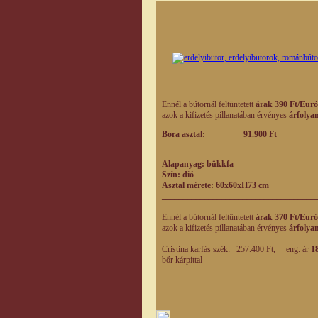
Ennél a bútornál feltüntetett
árak 390 Ft/Euró
azok a kifizetés pillanatában érvényes
árfolya
Bora asztal: 91.900 Ft
Alapanyag: bükkfa
Szín: dió
Asztal mérete: 60x60xH73 cm
____________________________________
Ennél a bútornál feltüntetett
árak 370 Ft/Euró
azok a kifizetés pillanatában érvényes
árfolya
Cristina karfás szék: 257.400 Ft, eng. ár
18
bőr kárpittal