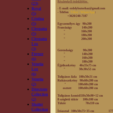
Részletekről érdeklődjön:
(23)
Royal
- E-mail
: erdelybutorhaz@gmail.com
- Telefon
/ Viber / WhatsApp
:
(5)
+3620/240-7187
Cristina
(5)
Egyszemélyes ágy 90x200 219
Franciaágy 140x200 2
Cleopatra
" 160x200 295
(5)
" 180x200 326
Cleopatra
" 200x200 351
Lux
(3)
Gerendaágy 90x200 29
Firenze
" 140x200 345
" 160x200 364
(6)
" 180x200 405
Venetia
Éjjeliszekrény 46x35x75 cm
Lux
" 38x30x52 cm 49
(6)
Tulipános láda 100x50x51 cm
Venetia
Ruhásszekrény 90x60x200 cm 
(2)
" 100x60x200 cm 28
osztott 100x60x200 cm 3
Directoire
Collection
Tulipános komód110x50x90+12 cm
(2)
8 szögletű tükör 100x100 cm
Tükőr 70x110 cm 7
Shutter
Collection
Íróasztal 100x50x75+35 cm 177