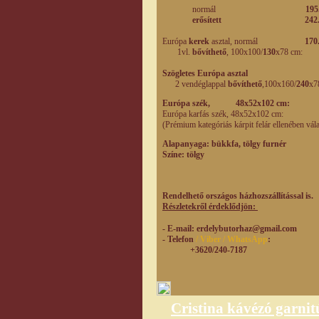
normál
195.000 
erősített
242
Európa
kerek
asztal, normál
170
1vl.
bővíthető
, 100x100/
130
x78 cm:
Szögletes Európa asztal
1
2 vendéglappal
bővíthető
,100x160/
240
x7
Európa szék, 48x52x102 cm:
Európa karfás szék, 48x52x
(Prémium kategóriás kárpit felár ellenében vál
Alapanyaga: bükkfa, tölgy furnér
Színe: tölgy
Rendelhető országos házhozszállítással is.
Részletekről érdeklődjön:
- E-mail
: erdelybutorhaz@gmail.com
- Telefon
/ Viber / WhatsApp
:
+3620/240-7187
Cristina kávézó garnit