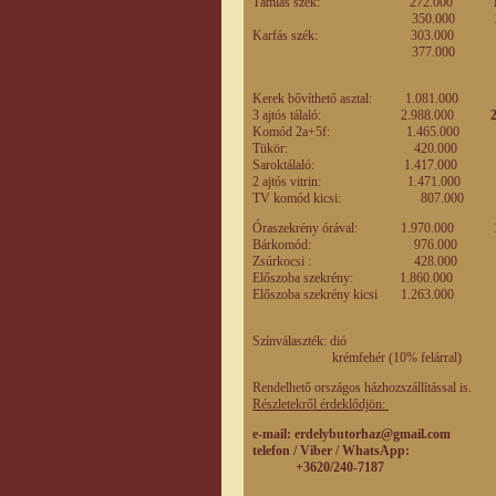
Támlás szék: 272.000
350.000
Karfás szék: 303.00
377.00
Kerek bővíthető asztal: 1.081.00
3 ajtós tálaló: 2.988.000
Komód 2a+5f: 1.465.00
Tükör: 420.00
Saroktálaló: 1.417.00
2 ajtós vitrin: 1.471.00
TV komód kicsi: 807.00
Óraszekrény órával: 1.970.000
1
Bárkomód: 976.00
Zsúrkocsi : 428.00
Előszoba szekrény: 1.860.000
Előszoba szekrény kicsi 1.263.0
Színválaszték: dió
krémfehér (10% felárral)
Rendelhető országos házhozszállítással is.
Részletekről érdeklődjön:
e-mail
: erdelybutorhaz@gmail.com
telefon / Viber / WhatsApp:
+3620/240-7187