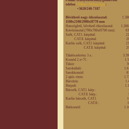
telefon
/ Viber / WhatsApp
:
+3620/240-7187
Bővithető nagy étkezőasztal:
1.586.000
1100x2100/2900xH770 mm
Hatszögletű, bővthető étkezőasz
Kávézóasztal (700x700xH760 m
Szék, CAT.l. kárpitta
CAT.ll. kárpittal
Karfás szék, CAT.l: kárpi
CAT.ll. kárpittal
Tálalószekrény 3 a.: 
Komód 2 a+7f.: 1
Tükör: 59
Saroktálaló: 1.
Sarokkomód: 8
2 ajtós vitrin: 1
Bárvitrin: 1.
Bárpult: 1.1
Bárszék, CAT.l. kár
CAT.ll. kárp.:
Karfás bárszék, CAT.
CAT.ll:: 18
Bárkomód: 1.1