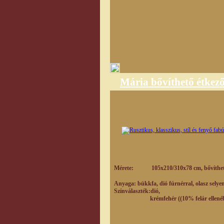
Mária bővíthető étkező
Mérete: 105x210/
310
x78 cm, bővíthe
Anyaga: bükkfa, dió fúrnérral, olasz sely
Színválaszték:dió,
krémfehér ((10% felár ellenéb