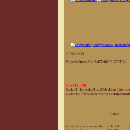
2.970.000 Ft
Engedményes ára: 2.077.000 Ft (CAT l.)
____________________________________
FIGYELEM!
Ezeknél a bútoroknál az alábbiakban feltüntete
a kifizetés pillanatában érvényes
árfolyamnak
____________________________________
Listaár Engedm
eladási
Bővíthető ovál étkezőasztal: 1.276.000