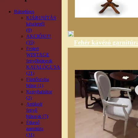
Bútortípus
KIÁRUSÍTÁS
készletről
(9)
AKCIÓS!!!!
Fehér kávézó garnitúr
(35)
Festett
WINTAGE
fenyőbútorok
KATALÓGUSA
(21)
Fürdőszoba
bútor (1)
Konyhabútor
(2)
Antikolt
fenyő
bútorok (7)
Étkező
garnitúra
(31)