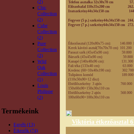
(2)
Telefon asztalka 32x30x70 cm 57
Előszobafal 110x35x200 cm 262.
Chic
Iratszekrény44x34x150 cm 144.
Collection
(2)
Fegyver (5 p.) szekrény44x34x150 cm 244
Fegyver (7 p.) szekrény64x34x150 cm 272
Cube
Collection
(2)
Pure
Étkezőasztal (120x80x75 cm): 146.000 
Kerek kávézó asztal(70x70x70 cm) 101.200
Collection
Paraszt szék (45x45x90 cm): 59.800
(2)
Bárszék (45x45x90 cm) 59.800
Wild
Kanapé (140x48x96 cm): 131.300
Fali téka (133x40 cm): 63.000
Oak
Kredenc (60+10x40x190 cm): 302.70
Collection
Tulipános komód 189.000
(1)
(110x50x90+12 dísz)
Ebédlőszekrény 3 ajtós 760.000
Louis
150x60x90+150x30x110 cm
Philippe
Ebédlőszekrény 2 ajtós 568.000
(2)
100x60x90+100x30x110 cm
Termékeink
Viktória étkezőasztal 6
Egyéb (13)
Étkezők (74)