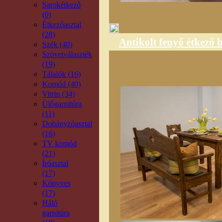
Sarokétkező
(0)
Étkezőasztal
(28)
Antikolt fenyő étkező 
Szék (40)
Szövetválaszték
(19)
Tálalók (16)
Komód (40)
Vitrin (34)
Ülőgarnitúra
(11)
Dohányzóasztal
(16)
TV komód
(21)
Íróasztal
(17)
Könyves
(17)
Háló
garnitúra