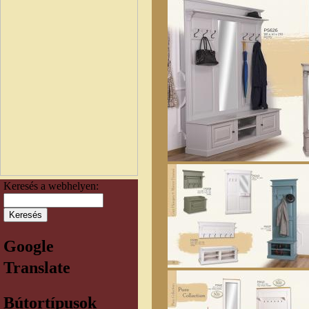
Keresés a webhelyen:
Google
Translate
Bútortípusok