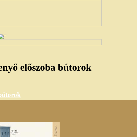
fenyő előszoba bútorok
 bútorok