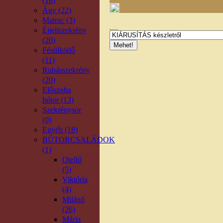
(18)
Ágy (22)
Matrac (3)
Éjjeliszekrény
Bútortípus kereső
(20)
Fésülködő
(11)
Ruhásszekrény
(20)
Előszoba
bútor (13)
Szekrénysor
(0)
Egyéb (18)
BÚTORCSALÁDOK
(1)
Otelló
(5)
Viktória
(4)
Milánó
(26)
Mária