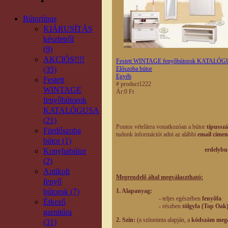
Bútortípus
KIÁRUSÍTÁS
készletről
(9)
AKCIÓS!!!!
Festett WINTAGE fenyőbútorok KATALÓ
(35)
Előszoba bútor
Egyéb
Festett
# product1222
WINTAGE
Ár:
0 Ft
fenyőbútorok
KATALÓGUSA
(21)
Pontos vételárra vonatkozóan a bútor
típusszá
Fürdőszoba
tudunk információt adni az alábbi
email címen
bútor (1)
erdelybutorhaz@g
Konyhabútor
(2)
Antikolt
Megrendelő által megválasztható:
fenyő
bútorok (7)
1. Alapanyag:
-
teljes egészében
fenyőfa
Étkező
-
részben
tölgyfa (Top Oak
garnitúra
2. Szín:
(a színminta alapján, a
kódszám meg
(31)