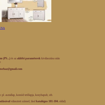
GUSA
m (PS...)
és az
alábbi paraméterek
kiválasztása után
:
mail.com
):
pl. asztallap, komód tetőlapja, konyhapult, stb.
adásával
választott színnel, lásd
katalógus 101-104.
oldal)