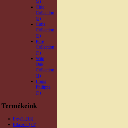
(2)
Chic
Collection
(2)
Cube
Collection
(2)
Pure
Collection
(2)
Wild
Oak
Collection
(1)
Louis
Philippe
(2)
Termékeink
Egyéb (13)
Étkezők (74)