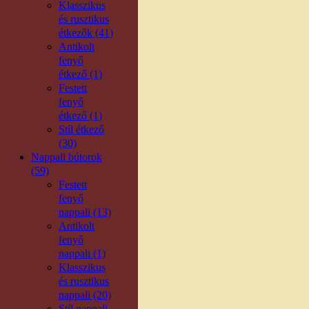
Klasszikus
és rusztikus
étkezők (41)
Antikolt
fenyő
étkező (1)
Festett
fenyő
étkező (1)
Stíl étkező
(30)
Nappali bútorok
(59)
Festett
fenyő
nappali (13)
Antikolt
fenyő
nappali (1)
Klasszikus
és rusztikus
nappali (20)
Stíl nappali