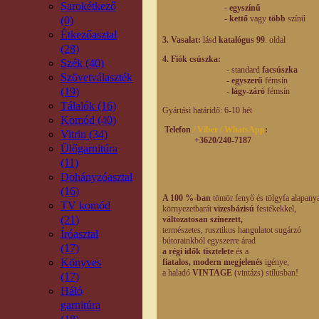
Sarokétkező
-
egyszínű
-
kettő
vagy
több
színű
(0)
Étkezőasztal
3. Vasalat:
lásd
katalógus 99
. oldal
(28)
4. Fiók csúszka:
Szék (40)
- standard
facsúszka
Szövetválaszték
-
egyszerű
fémsín
(19)
-
lágy-záró
fémsín
Tálalók (16)
Gyártási határidő: 6-10 hét
Komód (40)
Telefon
/ Viber / WhatsApp
:
Vitrin (34)
+3620/240-7187
Ülőgarnitúra
(11)
Dohányzóasztal
(16)
A 100 %-ban
tömör fenyő és tölgyfa alapany
TV komód
környezetbarát
vizesbázisú
festékekkel,
(21)
változatosan színezett,
természetes,
rusztikus hangulatot
sugárzó
Íróasztal
bútorainkból egyszerre árad
(17)
a régi idők tisztelete
és a
Könyves
fiatalos, modern
megjelenés
igénye,
a haladó
VINTAGE
(vintázs) stílusban!
(17)
Háló
garnitúra