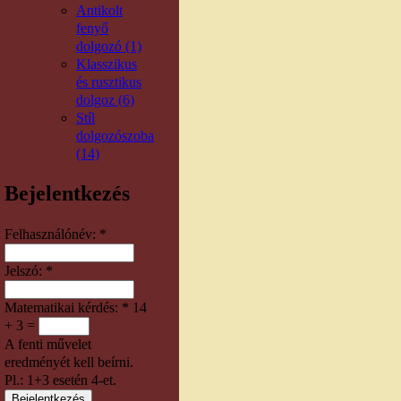
Antikolt
fenyő
dolgozó (1)
Klasszikus
és rusztikus
dolgoz (6)
Stíl
dolgozószoba
(14)
Bejelentkezés
Felhasználónév:
*
Jelszó:
*
Matematikai kérdés:
*
14
+ 3 =
A fenti művelet
eredményét kell beírni.
Pl.: 1+3 esetén 4-et.