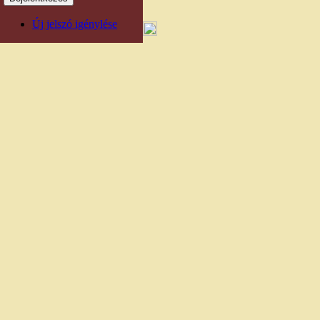
Új jelszó igénylése