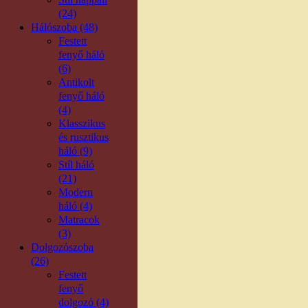
(24)
Hálószoba (48)
Festett
fenyő háló
(6)
Antikolt
fenyő háló
(4)
Klasszikus
és rusztikus
háló (9)
Stíl háló
(21)
Modern
háló (4)
Matracok
(3)
Dolgozószoba
(26)
Festett
fenyő
dolgozó (4)