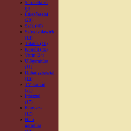
Sarokétkező
(0)
Étkezőasztal
(28)
Szék (40)
Szövetválaszték
(19)
Tálalók (16)
Komód (40)
Vitrin (34)
Ülőgarnitúra
(11)
Dohányzóasztal
(16)
TV komód
(21)
Íróasztal
(17)
Könyves
(17)
Háló
garnitúra