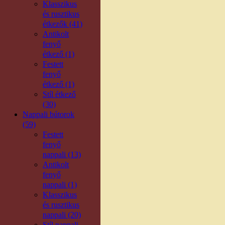
Klasszikus
és rusztikus
étkezők (41)
Antikolt
fenyő
étkező (1)
Festett
fenyő
étkező (1)
Stíl étkező
(30)
Nappali bútorok
(59)
Festett
fenyő
nappali (13)
Antikolt
fenyő
nappali (1)
Klasszikus
és rusztikus
nappali (20)
Stíl nappali