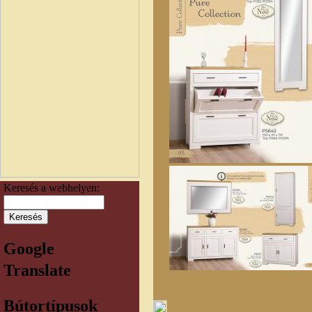
Keresés a webhelyen:
Google
Translate
Bútortípusok