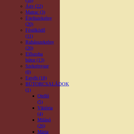
(18)
Ágy (22)
Matrac (3)
Éjjeliszekrény
(20)
Fésülködő
(11)
Ruhásszekrény
(20)
Előszoba
bútor (13)
Szekrénysor
(0)
Egyéb (18)
BÚTORCSALÁDOK
(1)
Otelló
(5)
Viktória
(4)
Milánó
(26)
Mária