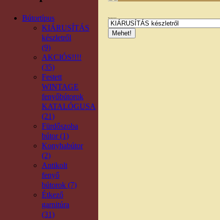
Bútortípus
Bútortípus kereső
KIÁRUSÍTÁS
készletről
(9)
AKCIÓS!!!!
(35)
Festett
WINTAGE
fenyőbútorok
KATALÓGUSA
(21)
Fürdőszoba
bútor (1)
Konyhabútor
(2)
Antikolt
fenyő
bútorok (7)
Étkező
garnitúra
(31)