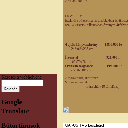
Ár:
1.850.000 Ft
____________________________________
FIGYELEM!
Ezeknél a bútoroknál az alábbiakban feltüntete
azok a kifizetés pillanatában érvényes
árfolya
____________________________________
4 ajtós könyvszekrény 1.850.000 Ft
246x66x235 cm
Íróasztal 921.000 Ft
165x70x78 c m
Franklin forgószék
199.000 Ft
52x59xH84 cm
Keresés a webhelyen:
Anyaga:diófa, diófurnér
Színválaszték: dió,
krémfehér (10 % feláras)
Google
Translate
Bútortípusok
Bútortípus kereső