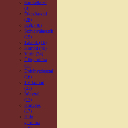
Sarokétkező
(0)
Étkezőasztal
(28)
Szék (40)
Szövetválaszték
(19)
Tálalók (16)
Komód (40)
Vitrin (34)
Ülőgarnitúra
(11)
Dohányzóasztal
(16)
TV komód
(21)
Íróasztal
(17)
Könyves
(17)
Háló
garnitúra