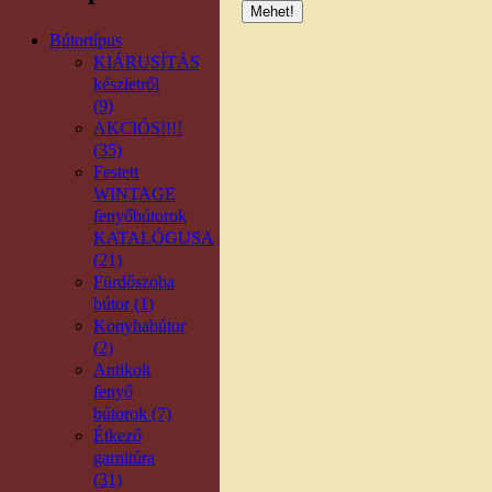
Bútortípus
KIÁRUSÍTÁS
készletről
(9)
AKCIÓS!!!!
(35)
Festett
WINTAGE
fenyőbútorok
KATALÓGUSA
(21)
Fürdőszoba
bútor (1)
Konyhabútor
(2)
Antikolt
fenyő
bútorok (7)
Étkező
garnitúra
(31)