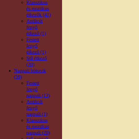
Klasszikus
és rusztikus
étkezők (41)
Antikolt
fenyő
étkező (1)
Festett
fenyő
étkező (1)
Stíl étkező
(30)
Nappali bútorok
(59)
Festett
fenyő
nappali (13)
Antikolt
fenyő
nappali (1)
Klasszikus
és rusztikus
nappali (20)
Stíl nappali