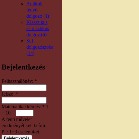
Antikolt
fenyő
dolgozó (1)
Klasszikus
és rusztikus
dolgoz (6)
Stíl
dolgozószoba
(14)
Bejelentkezés
Felhasználónév:
*
Jelszó:
*
Matematikai kérdés:
*
1
+ 10 =
A fenti művelet
eredményét kell beírni.
Pl.: 1+3 esetén 4-et.