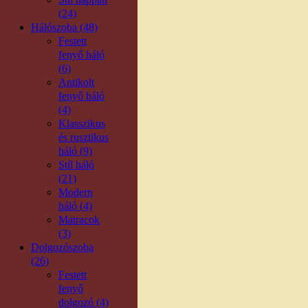
(24)
Hálószoba (48)
Festett
fenyő háló
(6)
Antikolt
fenyő háló
(4)
Klasszikus
és rusztikus
háló (9)
Stíl háló
(21)
Modern
háló (4)
Matracok
(3)
Dolgozószoba
(26)
Festett
fenyő
dolgozó (4)