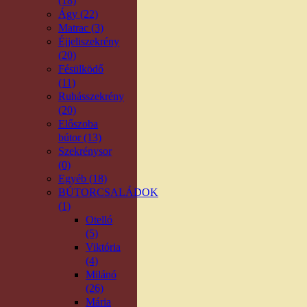
(18)
Ágy (22)
Matrac (3)
Éjjeliszekrény
(20)
Fésülködő
(11)
Ruhásszekrény
(20)
Előszoba
bútor (13)
Szekrénysor
(0)
Egyéb (18)
BÚTORCSALÁDOK
(1)
Otelló
(5)
Viktória
(4)
Milánó
(26)
Mária