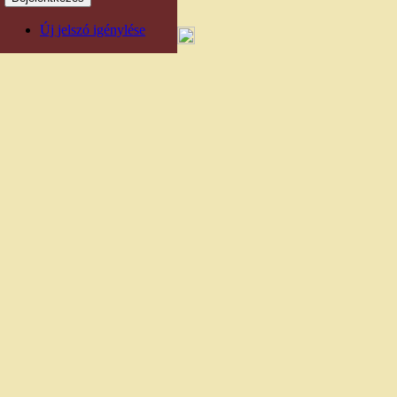
Új jelszó igénylése