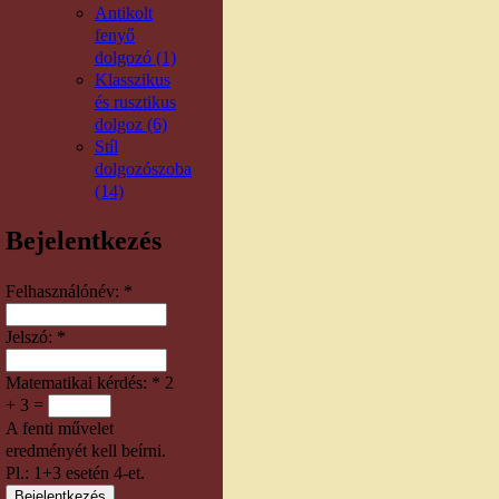
Antikolt
fenyő
dolgozó (1)
Klasszikus
és rusztikus
dolgoz (6)
Stíl
dolgozószoba
(14)
Bejelentkezés
Felhasználónév:
*
Jelszó:
*
Matematikai kérdés:
*
2
+ 3 =
A fenti művelet
eredményét kell beírni.
Pl.: 1+3 esetén 4-et.