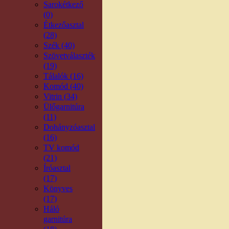
Sarokétkező
(0)
Étkezőasztal
(28)
Szék (40)
Szövetválaszték
(19)
Tálalók (16)
Komód (40)
Vitrin (34)
Ülőgarnitúra
(11)
Dohányzóasztal
(16)
TV komód
(21)
Íróasztal
(17)
Könyves
(17)
Háló
garnitúra