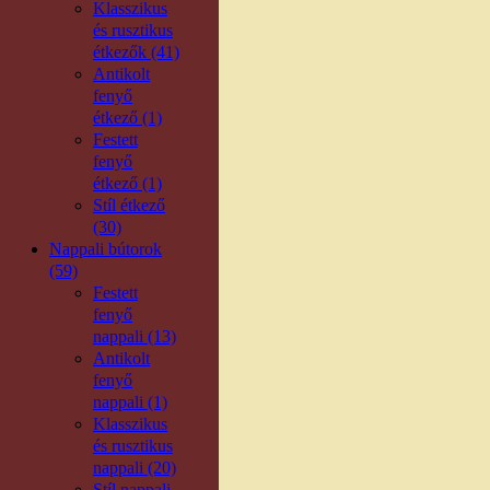
Klasszikus
és rusztikus
étkezők (41)
Antikolt
fenyő
étkező (1)
Festett
fenyő
étkező (1)
Stíl étkező
(30)
Nappali bútorok
(59)
Festett
fenyő
nappali (13)
Antikolt
fenyő
nappali (1)
Klasszikus
és rusztikus
nappali (20)
Stíl nappali