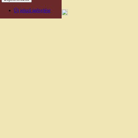
Új jelszó igénylése