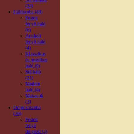
(24)
Hálószoba (48)
Festett
fenyő háló
(6)
Antikolt
fenyő háló
(4)
Klasszikus
és rusztikus
háló (9)
Stíl háló
(21)
Modern
háló (4)
Matracok
(3)
Dolgozószoba
(26)
Festett
fenyő
dolgozó (4)