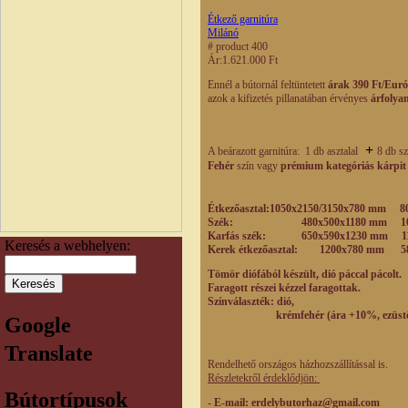
Étkező garnitúra
Milánó
# product 400
Ár:
1.621.000 Ft
Ennél a bútornál feltüntetett
árak 390 Ft/Euró
azok a kifizetés pillanatában érvényes
árfolya
+
A beárazott garnitúra: 1 db asztalal
8 db s
Fehér
szín vagy
prémium kategóriás kárpit
Étkezőasztal:1050x2150/3150x780 mm 80
Szék: 480x500x1180 mm 102.0
Karfás szék: 650x590x1230 mm 112
Keresés a webhelyen:
Kerek étkezőasztal: 1200x780 mm 585.
Tömör diófából készült, dió páccal pácolt.
Faragott részei kézzel faragottak.
Színválaszték: dió,
krémfehér (ára +10%, ezüstözött dí
Google
Translate
Rendelhető országos házhozszállítással is.
Részletekről érdeklődjön:
Bútortípusok
- E-mail
: erdelybutorhaz@gmail.com