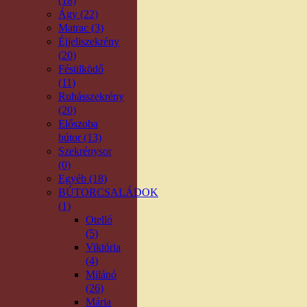
(18)
Ágy (22)
Matrac (3)
Éjjeliszekrény
(20)
Fésülködő
(11)
Ruhásszekrény
(20)
Előszoba
bútor (13)
Szekrénysor
(0)
Egyéb (18)
BÚTORCSALÁDOK
(1)
Otelló
(5)
Viktória
(4)
Milánó
(26)
Mária