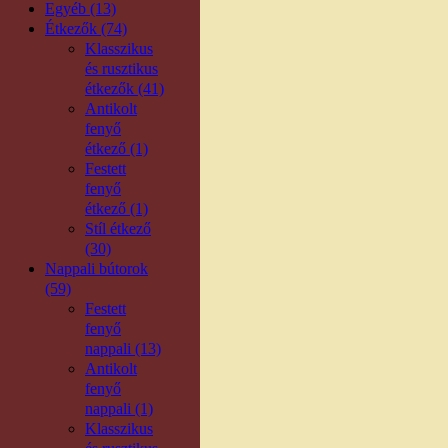
Egyéb (13)
Étkezők (74)
Klasszikus
és rusztikus
étkezők (41)
Antikolt
fenyő
étkező (1)
Festett
fenyő
étkező (1)
Stíl étkező
(30)
Nappali bútorok
(59)
Festett
fenyő
nappali (13)
Antikolt
fenyő
nappali (1)
Klasszikus