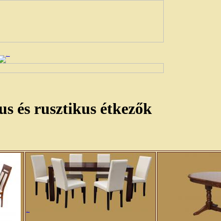
us és rusztikus étkezők
Bristol étkező garn.