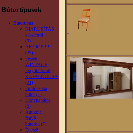
Bútortípusok
Bútortípus
KIÁRUSÍTÁS
készletről
Jázmin támlás szék
(9)
AKCIÓS!!!!
(35)
Festett
WINTAGE
fenyőbútorok
KATALÓGUSA
(21)
Fürdőszoba
bútor (1)
Konyhabútor
Jázmin nagy tükör
(2)
Antikolt
fenyő
bútorok (7)
Étkező