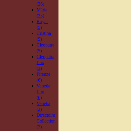
(26)
Mária
(23)
Royal
(5)
Cristina
(5)
Cleopatra
(5)
Cleopatra
Lux
(3)
Firenze
(6)
Venetia
Lux
(6)
Venetia
(2)
Directoire
Collection
(2)