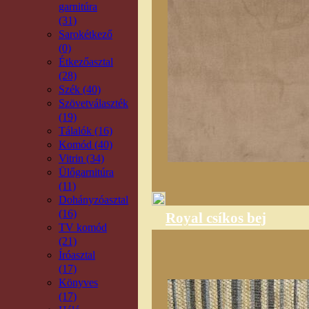
garnitúra
(31)
Sarokétkező
(0)
Étkezőasztal
(28)
Szék (40)
Szövetválaszték
(19)
Tálalók (16)
Komód (40)
Vitrin (34)
Ülőgarnitúra
(11)
Dohányzóasztal
(16)
Royal csíkos bej
TV komód
(21)
Íróasztal
(17)
Könyves
(17)