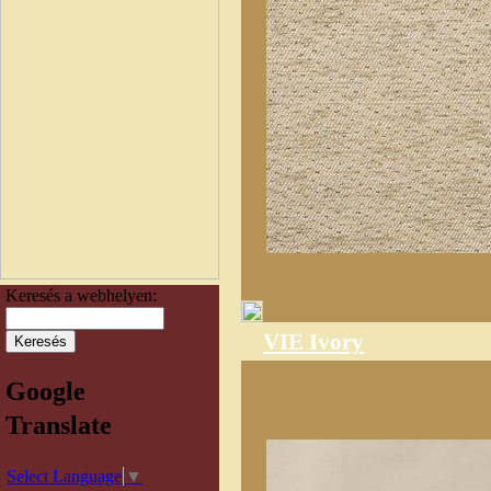
Keresés a webhelyen:
VIE Ivory
Google
Translate
Select Language
▼