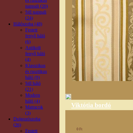
és rusztikus
nappali (20)
Stíl nappali
(24)
Hálószoba (48)
Festett
fenyő háló
(6)
Antikolt
fenyő háló
(4)
Klasszikus
és rusztikus
háló (9)
Stíl háló
(21)
Modern
háló (4)
Viktótia bordó
Matracok
(3)
Dolgozószoba
(26)
0 Ft
Festett