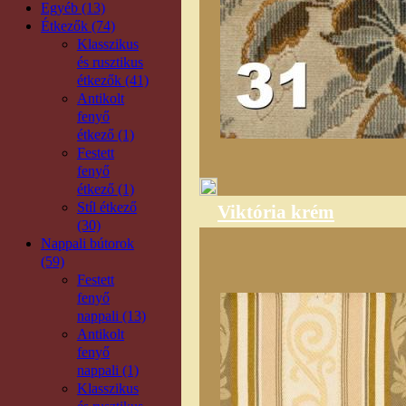
Egyéb (13)
Étkezők (74)
Klasszikus
és rusztikus
étkezők (41)
Antikolt
fenyő
étkező (1)
Festett
fenyő
étkező (1)
Stíl étkező
Viktória krém
(30)
Nappali bútorok
(59)
Festett
fenyő
nappali (13)
Antikolt
fenyő
nappali (1)
Klasszikus