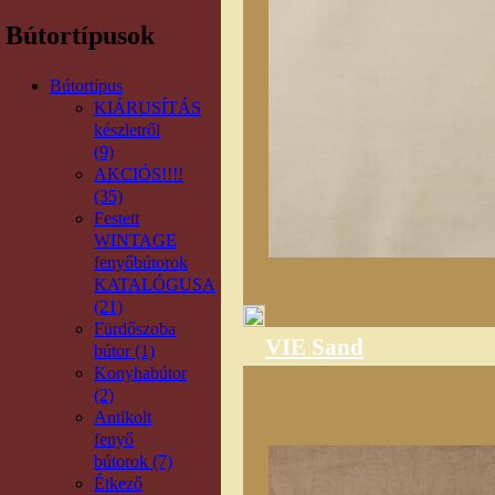
Bútortípusok
Bútortípus
KIÁRUSÍTÁS
készletről
(9)
AKCIÓS!!!!
(35)
Festett
WINTAGE
fenyőbútorok
KATALÓGUSA
(21)
Fürdőszoba
VIE Sand
bútor (1)
Konyhabútor
(2)
Antikolt
fenyő
bútorok (7)
Étkező