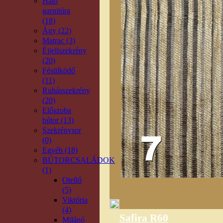
Háló
garnitúra
(18)
Ágy (22)
Matrac (3)
Éjjeliszekrény
(20)
Fésülködő
(11)
Ruhásszekrény
(20)
Előszoba
bútor (13)
Szekrénysor
(0)
Egyéb (18)
BÚTORCSALÁDOK
(1)
Otelló
(5)
Viktória
(4)
Safira R60
Milánó