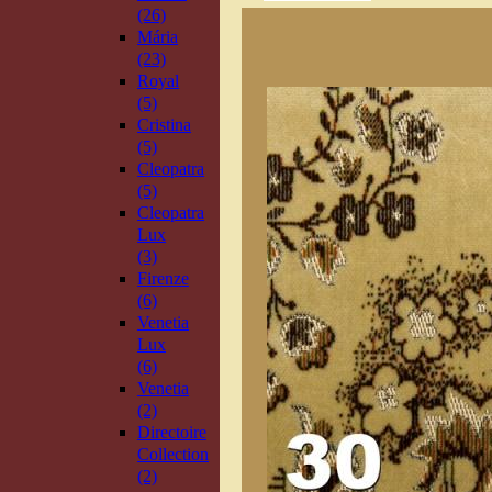
(26)
Mária
(23)
Royal
(5)
Cristina
(5)
Cleopatra
(5)
Cleopatra
Lux
(3)
Firenze
(6)
Venetia
Lux
(6)
Venetia
(2)
Directoire
Collection
(2)