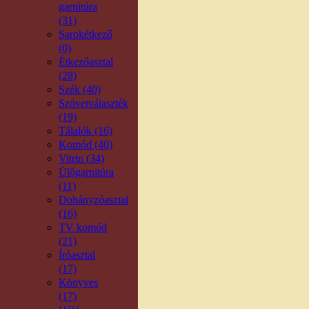
garnitúra
(31)
Sarokétkező
(0)
Étkezőasztal
(28)
Szék (40)
Szövetválaszték
(19)
Tálalók (16)
Komód (40)
Vitrin (34)
Ülőgarnitúra
(11)
Dohányzóasztal
(16)
TV komód
(21)
Íróasztal
(17)
Könyves
(17)