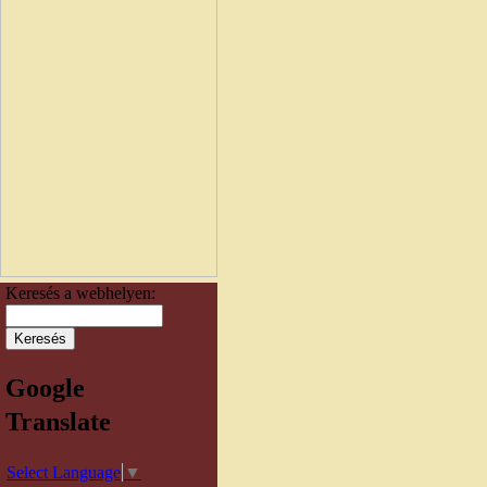
Keresés a webhelyen:
Google
Translate
Select Language
▼