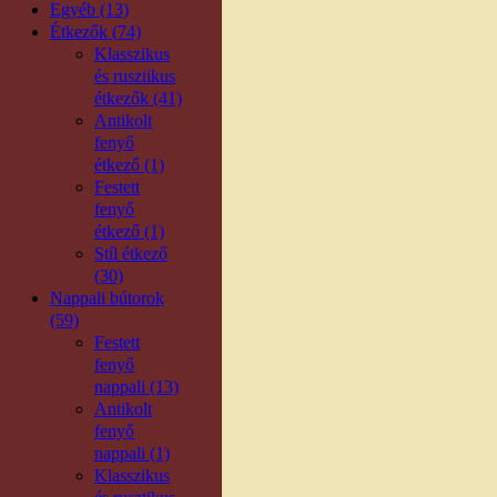
Egyéb (13)
Étkezők (74)
Klasszikus
és rusztikus
étkezők (41)
Antikolt
fenyő
étkező (1)
Festett
fenyő
étkező (1)
Stíl étkező
(30)
Nappali bútorok
(59)
Festett
fenyő
nappali (13)
Antikolt
fenyő
nappali (1)
Klasszikus