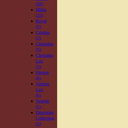
(26)
Mária
(23)
Royal
(5)
Cristina
(5)
Cleopatra
(5)
Cleopatra
Lux
(3)
Firenze
(6)
Venetia
Lux
(6)
Venetia
(2)
Directoire
Collection
(2)