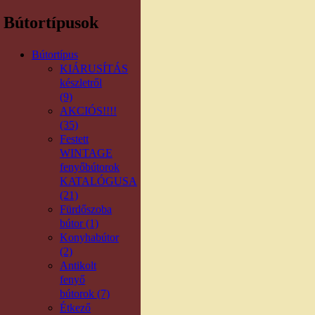
Bútortípusok
Bútortípus
KIÁRUSÍTÁS
készletről
(9)
AKCIÓS!!!!
(35)
Festett
WINTAGE
fenyőbútorok
KATALÓGUSA
(21)
Fürdőszoba
bútor (1)
Konyhabútor
(2)
Antikolt
fenyő
bútorok (7)
Étkező