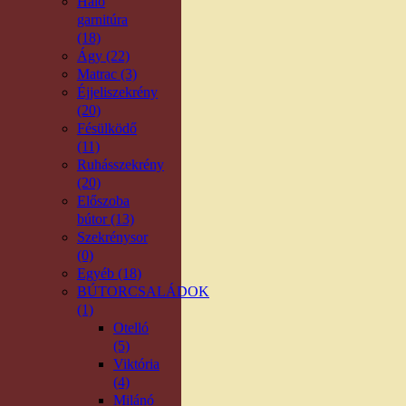
Háló
garnitúra
(18)
Ágy (22)
Matrac (3)
Éjjeliszekrény
(20)
Fésülködő
(11)
Ruhásszekrény
(20)
Előszoba
bútor (13)
Szekrénysor
(0)
Egyéb (18)
BÚTORCSALÁDOK
(1)
Otelló
(5)
Viktória
(4)
Milánó